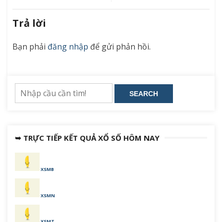
thủ
hướng
lô
Trả lời
miền
bài
trung
chắc
Bạn phải
viết
đăng nhập
để gửi phản hồi.
thắng
SEARCH
➥ TRỰC TIẾP KẾT QUẢ XỔ SỐ HÔM NAY
XSMB
XSMN
XSMT