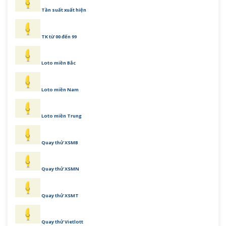
Tần suất xuất hiện
TK từ 00 đến 99
Loto miền Bắc
Loto miền Nam
Loto miền Trung
Quay thử XSMB
Quay thử XSMN
Quay thử XSMT
Quay thử Vietlott