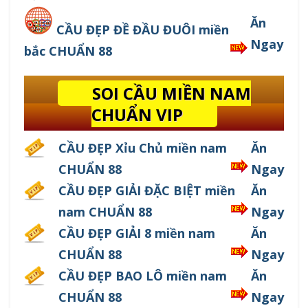
Ăn
CẦU ĐẸP ĐỀ ĐẦU ĐUÔI miền
Ngay
bắc CHUẨN 88
SOI CẦU MIỀN NAM
CHUẨN VIP
CẦU ĐẸP Xỉu Chủ miền nam
Ăn
CHUẨN 88
Ngay
CẦU ĐẸP GIẢI ĐẶC BIỆT miền
Ăn
nam CHUẨN 88
Ngay
CẦU ĐẸP GIẢI 8 miền nam
Ăn
CHUẨN 88
Ngay
CẦU ĐẸP BAO LÔ miền nam
Ăn
CHUẨN 88
Ngay