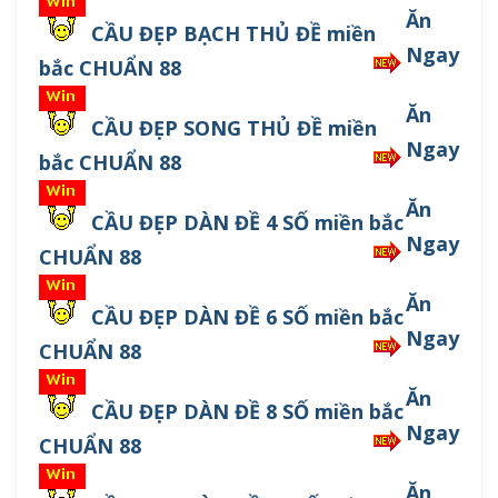
Ăn
CẦU ĐẸP BẠCH THỦ ĐỀ miền
Ngay
bắc CHUẨN 88
Ăn
CẦU ĐẸP SONG THỦ ĐỀ miền
Ngay
bắc CHUẨN 88
Ăn
CẦU ĐẸP DÀN ĐỀ 4 SỐ miền bắc
Ngay
CHUẨN 88
Ăn
CẦU ĐẸP DÀN ĐỀ 6 SỐ miền bắc
Ngay
CHUẨN 88
Ăn
CẦU ĐẸP DÀN ĐỀ 8 SỐ miền bắc
Ngay
CHUẨN 88
Ăn