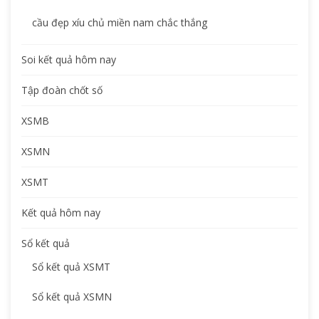
cầu đẹp xíu chủ miền nam chắc thắng
Soi kết quả hôm nay
Tập đoàn chốt số
XSMB
XSMN
XSMT
Kết quả hôm nay
Sổ kết quả
Sổ kết quả XSMT
Sổ kết quả XSMN