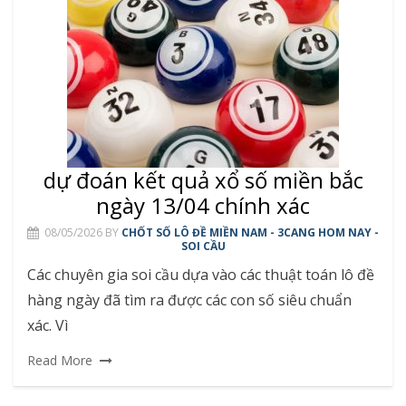
dự đoán kết quả xổ số miền bắc
ngày 13/04 chính xác
08/05/2026
BY
CHỐT SỐ LÔ ĐỀ MIỀN NAM - 3CANG HOM NAY -
SOI CẦU
Các chuyên gia soi cầu dựa vào các thuật toán lô đề
hàng ngày đã tìm ra được các con số siêu chuẩn
xác. Vì
Read More