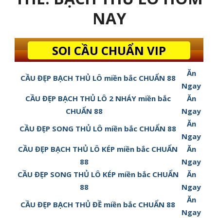
NAY
SOI CẦU CHUẨN VIP
Ăn
CẦU ĐẸP BẠCH THỦ LÔ miền bắc CHUẨN 88
Ngay
CẦU ĐẸP BẠCH THỦ LÔ 2 NHÁY miền bắc
Ăn
CHUẨN 88
Ngay
Ăn
CẦU ĐẸP SONG THỦ LÔ miền bắc CHUẨN 88
Ngay
CẦU ĐẸP BẠCH THỦ LÔ KÉP miền bắc CHUẨN
Ăn
88
Ngay
CẦU ĐẸP SONG THỦ LÔ KÉP miền bắc CHUẨN
Ăn
88
Ngay
Ăn
CẦU ĐẸP BẠCH THỦ ĐỀ miền bắc CHUẨN 88
Ngay