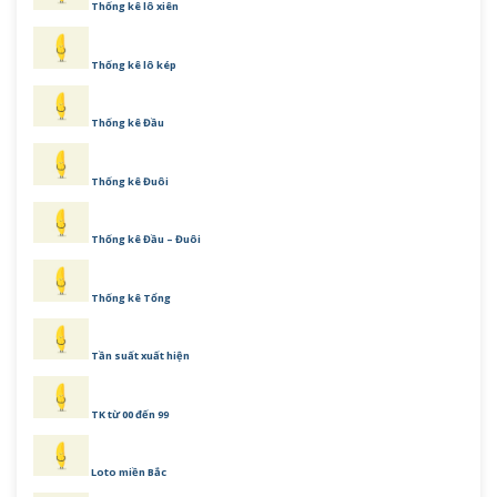
Thống kê lô xiên
Thống kê lô kép
Thống kê Đầu
Thống kê Đuôi
Thống kê Đầu – Đuôi
Thống kê Tổng
Tần suất xuất hiện
TK từ 00 đến 99
Loto miền Bắc