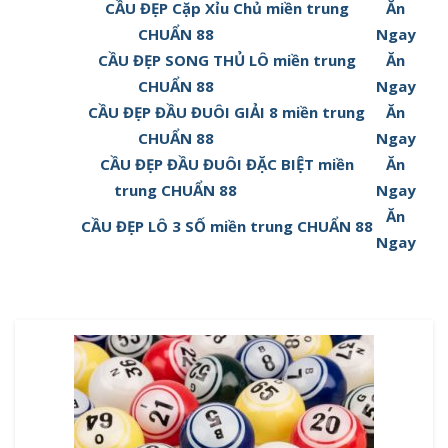
CẦU ĐẸP Cặp Xỉu Chủ miền trung
Ăn
CHUẨN 88
Ngay
CẦU ĐẸP SONG THỦ LÔ miền trung
Ăn
CHUẨN 88
Ngay
CẦU ĐẸP ĐẦU ĐUÔI GIẢI 8 miền trung
Ăn
CHUẨN 88
Ngay
CẦU ĐẸP ĐẦU ĐUÔI ĐẶC BIỆT miền
Ăn
trung CHUẨN 88
Ngay
Ăn
CẦU ĐẸP LÔ 3 SỐ miền trung CHUẨN 88
Ngay