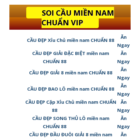
SOI CẦU MIỀN NAM
CHUẨN VIP
Ăn
CẦU ĐẸP Xỉu Chủ miền nam CHUẨN 88
Ngay
CẦU ĐẸP GIẢI ĐẶC BIỆT miền nam
Ăn
CHUẨN 88
Ngay
Ăn
CẦU ĐẸP GIẢI 8 miền nam CHUẨN 88
Ngay
Ăn
CẦU ĐẸP BAO LÔ miền nam CHUẨN 88
Ngay
CẦU ĐẸP Cặp Xỉu Chủ miền nam CHUẨN
Ăn
88
Ngay
CẦU ĐẸP SONG THỦ LÔ miền nam
Ăn
CHUẨN 88
Ngay
CẦU ĐẸP ĐẦU ĐUÔI GIẢI 8 miền nam
Ăn