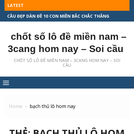
Skip
LATEST
to
CẦU ĐẸP DÀN ĐỀ 10 CON MIỀN BẮC CHẮC THẮNG
content
chốt số lô đề miền nam –
3cang hom nay – Soi cầu
CHỐT SỐ LÔ ĐỀ MIỀN NAM – 3CANG HOM NAY – SOI
CẦU
Home
bạch thủ lô hom nay
THẺ:
BẠCH THỦ LÔ HOM