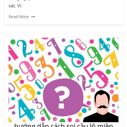
xác. Vì
Read More
hướng dẫn cách soi cầu lô miền