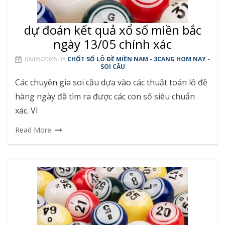
dự đoán kết quả xổ số miền bắc
ngày 13/05 chính xác
08/05/2026
BY
CHỐT SỐ LÔ ĐỀ MIỀN NAM - 3CANG HOM NAY -
SOI CẦU
Các chuyên gia soi cầu dựa vào các thuật toán lô đề
hàng ngày đã tìm ra được các con số siêu chuẩn
xác. Vì
Read More