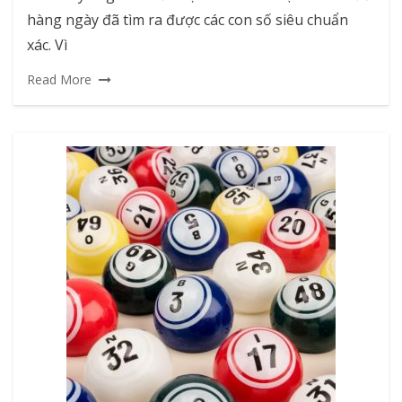
hàng ngày đã tìm ra được các con số siêu chuẩn
xác. Vì
Read More