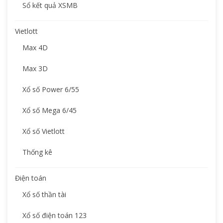
Sổ kết quả XSMB
Vietlott
Max 4D
Max 3D
Xổ số Power 6/55
Xổ số Mega 6/45
Xổ số Vietlott
Thống kê
Điện toán
Xổ số thần tài
Xổ số điện toán 123