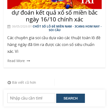
dự đoán kết quả xổ số miền bắc
ngày 16/10 chính xác
06/05/2026
BY
CHỐT SỐ LÔ ĐỀ MIỀN NAM - 3CANG HOM NAY -
SOI CẦU
Các chuyên gia soi cầu dựa vào các thuật toán lô đề
hàng ngày đã tìm ra được các con số siêu chuẩn
xác. Vì
Read More
Điều
Bài viết cũ hơn
hướng
bài
SEARCH