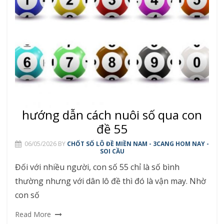
hướng dẫn cách nuôi số qua con
đề 55
06/05/2026
BY
CHỐT SỐ LÔ ĐỀ MIỀN NAM - 3CANG HOM NAY -
SOI CẦU
Đối với nhiều người, con số 55 chỉ là số bình
thường nhưng với dân lô đề thì đó là vận may. Nhờ
con số
Read More