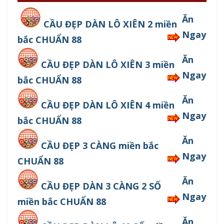
Ăn
CẦU ĐẸP DÀN LÔ XIÊN 2 miền
Ngay
bắc CHUẨN 88
Ăn
CẦU ĐẸP DÀN LÔ XIÊN 3 miền
Ngay
bắc CHUẨN 88
Ăn
CẦU ĐẸP DÀN LÔ XIÊN 4 miền
Ngay
bắc CHUẨN 88
Ăn
CẦU ĐẸP 3 CÀNG miền bắc
Ngay
CHUẨN 88
Ăn
CẦU ĐẸP DÀN 3 CÀNG 2 SỐ
Ngay
miền bắc CHUẨN 88
Ăn