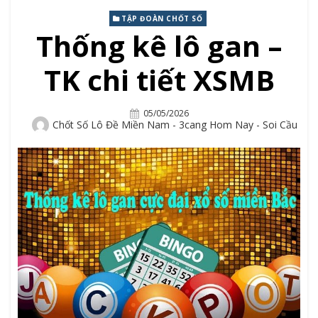
TẬP ĐOÀN CHỐT SỐ
Thống kê lô gan –
TK chi tiết XSMB
Posted
05/05/2026
Author
On
Chốt Số Lô Đề Miền Nam - 3cang Hom Nay - Soi Cầu