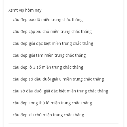
Xsmt vip hôm nay
cầu đẹp bao lô miền trung chắc thắng
cầu đẹp cặp xíu chủ miền trung chắc thắng
cầu đẹp giải đặc biệt miền trung chắc thắng
cầu đẹp giải tám miền trung chắc thắng
cầu đẹp lô 3 số miền trung chắc thắng
cầu đẹp sớ đầu đuôi giải 8 miền trung chắc thắng
cầu sớ đầu đuôi giải đặc biệt miền trung chắc thắng
cầu đẹp song thủ lô miền trung chắc thắng
cầu đẹp xíu chủ miền trung chắc thắng