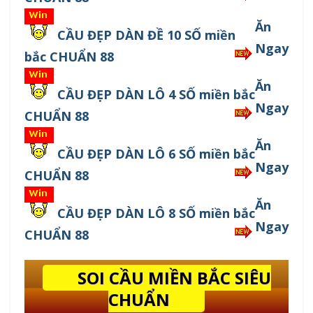
Ăn
CẦU ĐẸP DÀN ĐỀ 10 SỐ miền
Ngay
bắc CHUẨN 88
Ăn
CẦU ĐẸP DÀN LÔ 4 SỐ miền bắc
Ngay
CHUẨN 88
Ăn
CẦU ĐẸP DÀN LÔ 6 SỐ miền bắc
Ngay
CHUẨN 88
Ăn
CẦU ĐẸP DÀN LÔ 8 SỐ miền bắc
Ngay
CHUẨN 88
SOI CẦU MIỀN BẮC SIÊU
CHUẨN