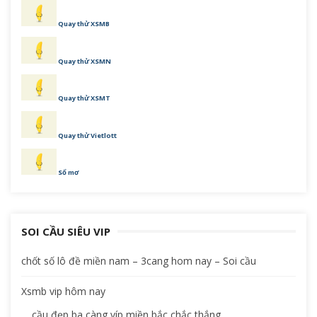
Quay thử XSMB
Quay thử XSMN
Quay thử XSMT
Quay thử Vietlott
Sổ mơ
SOI CẦU SIÊU VIP
chốt số lô đề miền nam – 3cang hom nay – Soi cầu
Xsmb vip hôm nay
cầu đẹp ba càng víp miền bắc chắc thắng