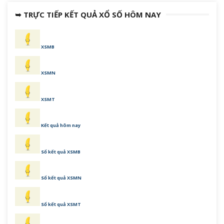
➥ TRỰC TIẾP KẾT QUẢ XỔ SỐ HÔM NAY
XSMB
XSMN
XSMT
Kết quả hôm nay
Sổ kết quả XSMB
Sổ kết quả XSMN
Sổ kết quả XSMT