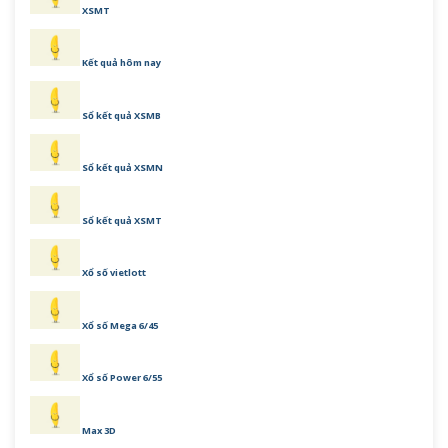
XSMT
Kết quả hôm nay
Sổ kết quả XSMB
Sổ kết quả XSMN
Sổ kết quả XSMT
Xổ số vietlott
Xổ số Mega 6/45
Xổ số Power 6/55
Max 3D