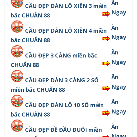
Ăn
CẦU ĐẸP DÀN LÔ XIÊN 3 miền
Ngay
bắc CHUẨN 88
Ăn
CẦU ĐẸP DÀN LÔ XIÊN 4 miền
Ngay
bắc CHUẨN 88
Ăn
CẦU ĐẸP 3 CÀNG miền bắc
Ngay
CHUẨN 88
Ăn
CẦU ĐẸP DÀN 3 CÀNG 2 SỐ
Ngay
miền bắc CHUẨN 88
Ăn
CẦU ĐẸP DÀN LÔ 10 SỐ miền
Ngay
bắc CHUẨN 88
Ăn
CẦU ĐẸP ĐỀ ĐẦU ĐUÔI miền
Ngay