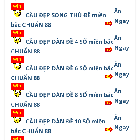
Ăn
CẦU ĐẸP SONG THỦ ĐỀ miền
Ngay
bắc CHUẨN 88
Ăn
CẦU ĐẸP DÀN ĐỀ 4 SỐ miền bắc
Ngay
CHUẨN 88
Ăn
CẦU ĐẸP DÀN ĐỀ 6 SỐ miền bắc
Ngay
CHUẨN 88
Ăn
CẦU ĐẸP DÀN ĐỀ 8 SỐ miền bắc
Ngay
CHUẨN 88
Ăn
CẦU ĐẸP DÀN ĐỀ 10 SỐ miền
Ngay
bắc CHUẨN 88