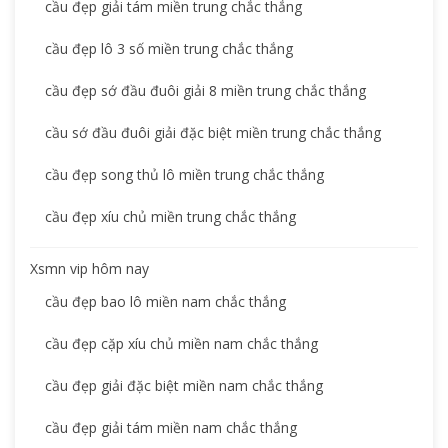
cầu đẹp giải tám miền trung chắc thắng
cầu đẹp lô 3 số miền trung chắc thắng
cầu đẹp sớ đầu đuôi giải 8 miền trung chắc thắng
cầu sớ đầu đuôi giải đặc biệt miền trung chắc thắng
cầu đẹp song thủ lô miền trung chắc thắng
cầu đẹp xíu chủ miền trung chắc thắng
Xsmn vip hôm nay
cầu đẹp bao lô miền nam chắc thắng
cầu đẹp cặp xíu chủ miền nam chắc thắng
cầu đẹp giải đặc biệt miền nam chắc thắng
cầu đẹp giải tám miền nam chắc thắng