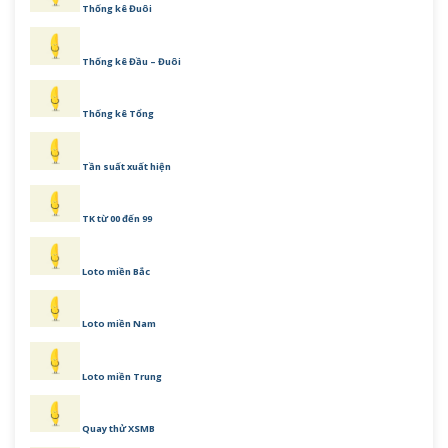
Thống kê Đuôi
Thống kê Đầu – Đuôi
Thống kê Tổng
Tần suất xuất hiện
TK từ 00 đến 99
Loto miền Bắc
Loto miền Nam
Loto miền Trung
Quay thử XSMB