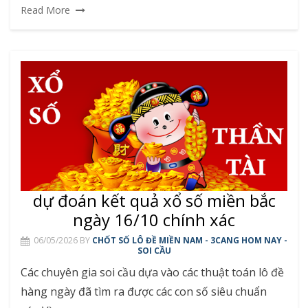
Read More
dự đoán kết quả xổ số miền bắc
ngày 16/10 chính xác
06/05/2026
BY
CHỐT SỐ LÔ ĐỀ MIỀN NAM - 3CANG HOM NAY -
SOI CẦU
Các chuyên gia soi cầu dựa vào các thuật toán lô đề
hàng ngày đã tìm ra được các con số siêu chuẩn