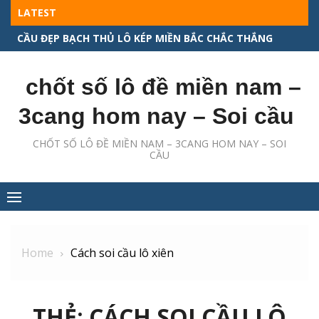
Skip
LATEST
to
CẦU ĐẸP BẠCH THỦ LÔ KÉP MIỀN BẮC CHẮC THẮNG
content
chốt số lô đề miền nam –
3cang hom nay – Soi cầu
CHỐT SỐ LÔ ĐỀ MIỀN NAM – 3CANG HOM NAY – SOI
CẦU
Home
Cách soi cầu lô xiên
THẺ:
CÁCH SOI CẦU LÔ