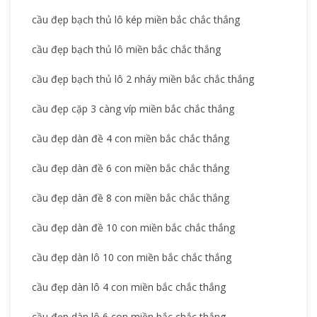
cầu đẹp bạch thủ lô kép miền bắc chắc thắng
cầu đẹp bạch thủ lô miền bắc chắc thắng
cầu đẹp bạch thủ lô 2 nháy miền bắc chắc thắng
cầu đẹp cặp 3 càng víp miền bắc chắc thắng
cầu đẹp dàn đề 4 con miền bắc chắc thắng
cầu đẹp dàn đề 6 con miền bắc chắc thắng
cầu đẹp dàn đề 8 con miền bắc chắc thắng
cầu đẹp dàn đề 10 con miền bắc chắc thắng
cầu đẹp dàn lô 10 con miền bắc chắc thắng
cầu đẹp dàn lô 4 con miền bắc chắc thắng
cầu đẹp dàn lô 6 con miền bắc chắc thắng