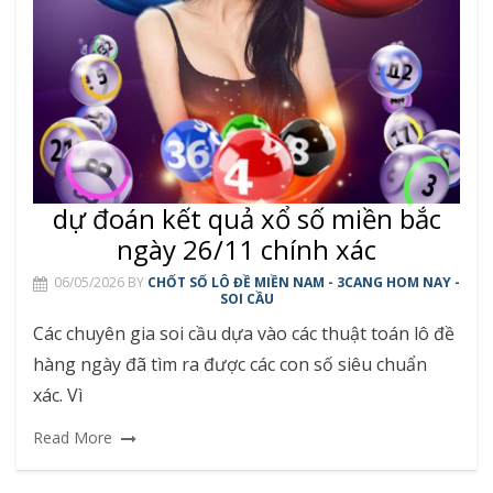
dự đoán kết quả xổ số miền bắc
ngày 26/11 chính xác
06/05/2026
BY
CHỐT SỐ LÔ ĐỀ MIỀN NAM - 3CANG HOM NAY -
SOI CẦU
Các chuyên gia soi cầu dựa vào các thuật toán lô đề
hàng ngày đã tìm ra được các con số siêu chuẩn
xác. Vì
Read More