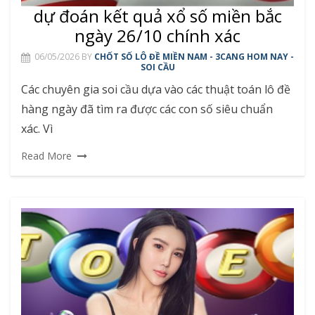
dự đoán kết quả xổ số miền bắc
ngày 26/10 chính xác
06/05/2026
BY
CHỐT SỐ LÔ ĐỀ MIỀN NAM - 3CANG HOM NAY -
SOI CẦU
Các chuyên gia soi cầu dựa vào các thuật toán lô đề
hàng ngày đã tìm ra được các con số siêu chuẩn
xác. Vì
Read More