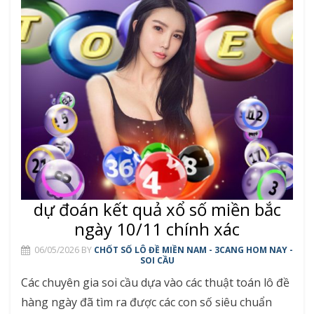
dự đoán kết quả xổ số miền bắc
ngày 10/11 chính xác
06/05/2026
BY
CHỐT SỐ LÔ ĐỀ MIỀN NAM - 3CANG HOM NAY -
SOI CẦU
Các chuyên gia soi cầu dựa vào các thuật toán lô đề
hàng ngày đã tìm ra được các con số siêu chuẩn