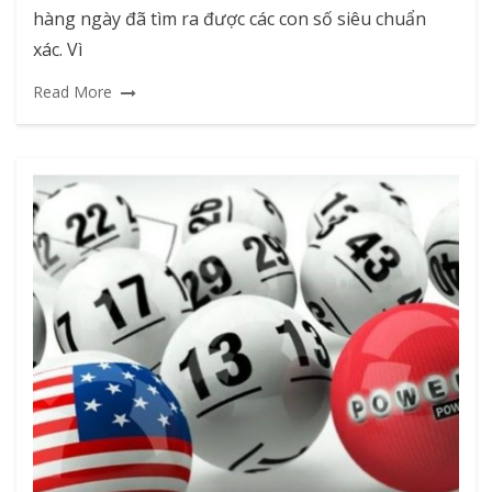
hàng ngày đã tìm ra được các con số siêu chuẩn
xác. Vì
Read More