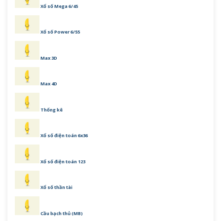
Xổ số Mega 6/45
Xổ số Power 6/55
Max 3D
Max 4D
Thống kê
Xổ số điện toán 6x36
Xổ số điện toán 123
Xổ số thần tài
Cầu bạch thủ (MB)