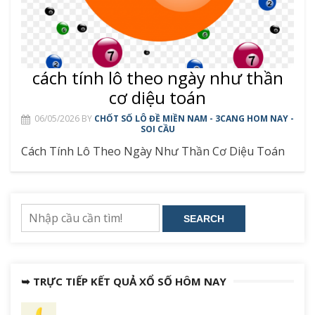
cách tính lô theo ngày như thần
cơ diệu toán
06/05/2026
BY
CHỐT SỐ LÔ ĐỀ MIỀN NAM - 3CANG HOM NAY -
SOI CẦU
Cách Tính Lô Theo Ngày Như Thần Cơ Diệu Toán
SEARCH
➥ TRỰC TIẾP KẾT QUẢ XỔ SỐ HÔM NAY