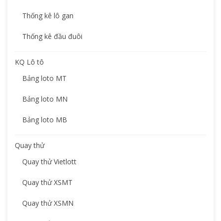
Thống kê lô gan
Thống kê đầu đuôi
KQ Lô tô
Bảng loto MT
Bảng loto MN
Bảng loto MB
‪Quay thử
‪Quay thử Vietlott
‪Quay thử XSMT
‪Quay thử XSMN