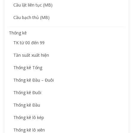
Cầu lật liên tục (MB)
Cầu bạch thủ (MB)
Thống kê
TK từ 00 đến 99
Tần suất xuất hiện
Thống kê Tổng
Thống kê Đầu – Đuôi
Thống kê Đuôi
Thống kê Đầu
Thống kê lô kép
Thống kê lô xiên