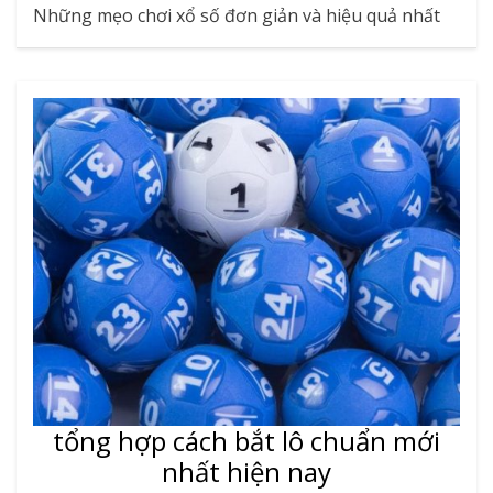
Những mẹo chơi xổ số đơn giản và hiệu quả nhất
tổng hợp cách bắt lô chuẩn mới
nhất hiện nay