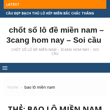
Skip
LATEST
to
CẦU ĐẸP BẠCH THỦ LÔ KÉP MIỀN BẮC CHẮC THẮNG
content
chốt số lô đề miền nam –
3cang hom nay – Soi cầu
CHỐT SỐ LÔ ĐỀ MIỀN NAM – 3CANG HOM NAY – SOI
CẦU
Home
bao lô miền nam
THẺ:
BAO LÔ MIỀN NAM