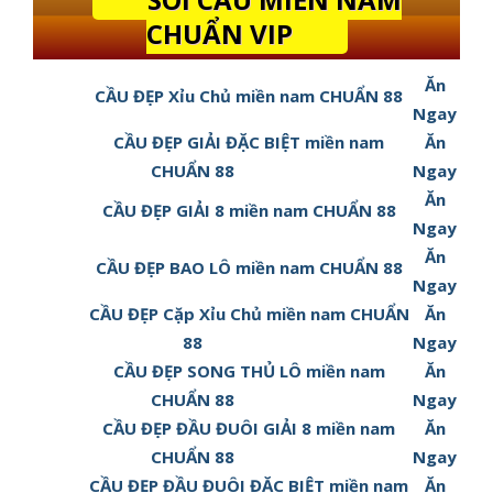
CHUẨN VIP
Ăn
CẦU ĐẸP Xỉu Chủ miền nam CHUẨN 88
Ngay
CẦU ĐẸP GIẢI ĐẶC BIỆT miền nam
Ăn
CHUẨN 88
Ngay
Ăn
CẦU ĐẸP GIẢI 8 miền nam CHUẨN 88
Ngay
Ăn
CẦU ĐẸP BAO LÔ miền nam CHUẨN 88
Ngay
CẦU ĐẸP Cặp Xỉu Chủ miền nam CHUẨN
Ăn
88
Ngay
CẦU ĐẸP SONG THỦ LÔ miền nam
Ăn
CHUẨN 88
Ngay
CẦU ĐẸP ĐẦU ĐUÔI GIẢI 8 miền nam
Ăn
CHUẨN 88
Ngay
CẦU ĐẸP ĐẦU ĐUÔI ĐẶC BIỆT miền nam
Ăn