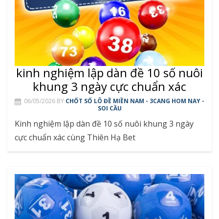
kinh nghiệm lập dàn đề 10 số nuôi
khung 3 ngày cực chuẩn xác
06/05/2026
BY
CHỐT SỐ LÔ ĐỀ MIỀN NAM - 3CANG HOM NAY -
SOI CẦU
Kinh nghiệm lập dàn đề 10 số nuôi khung 3 ngày
cực chuẩn xác cùng Thiên Hạ Bet