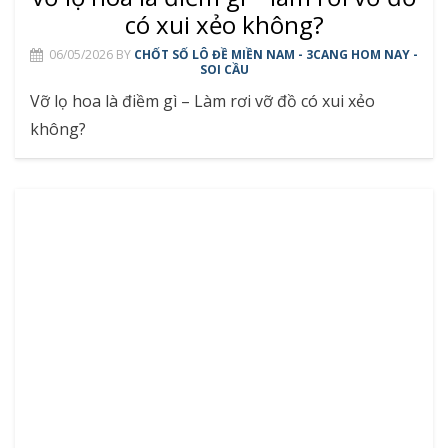
có xui xẻo không?
06/05/2026
BY
CHỐT SỐ LÔ ĐỀ MIỀN NAM - 3CANG HOM NAY -
SOI CẦU
Vỡ lọ hoa là điềm gì – Làm rơi vỡ đồ có xui xẻo
không?