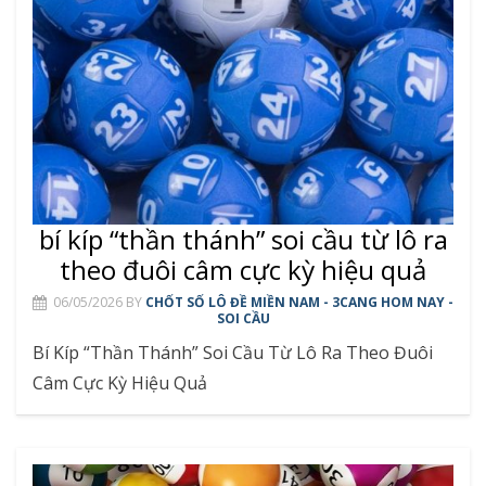
bí kíp “thần thánh” soi cầu từ lô ra
theo đuôi câm cực kỳ hiệu quả
06/05/2026
BY
CHỐT SỐ LÔ ĐỀ MIỀN NAM - 3CANG HOM NAY -
SOI CẦU
Bí Kíp “Thần Thánh” Soi Cầu Từ Lô Ra Theo Đuôi
Câm Cực Kỳ Hiệu Quả