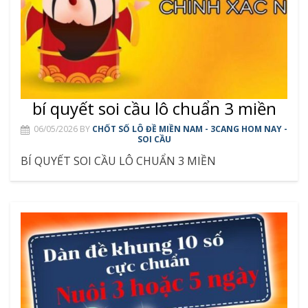
bí quyết soi cầu lô chuẩn 3 miền
06/05/2026
BY
CHỐT SỐ LÔ ĐỀ MIỀN NAM - 3CANG HOM NAY -
SOI CẦU
BÍ QUYẾT SOI CẦU LÔ CHUẨN 3 MIỀN