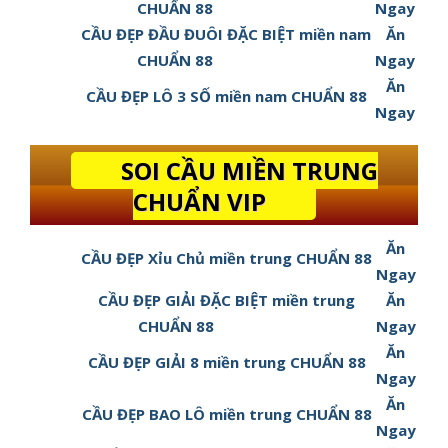
CHUẨN 88
Ngay
CẦU ĐẸP ĐẦU ĐUÔI ĐẶC BIỆT miền nam
Ăn
CHUẨN 88
Ngay
Ăn
CẦU ĐẸP LÔ 3 SỐ miền nam CHUẨN 88
Ngay
SOI CẦU MIỀN TRUNG
CHUẨN VIP
Ăn
CẦU ĐẸP Xỉu Chủ miền trung CHUẨN 88
Ngay
CẦU ĐẸP GIẢI ĐẶC BIỆT miền trung
Ăn
CHUẨN 88
Ngay
Ăn
CẦU ĐẸP GIẢI 8 miền trung CHUẨN 88
Ngay
Ăn
CẦU ĐẸP BAO LÔ miền trung CHUẨN 88
Ngay