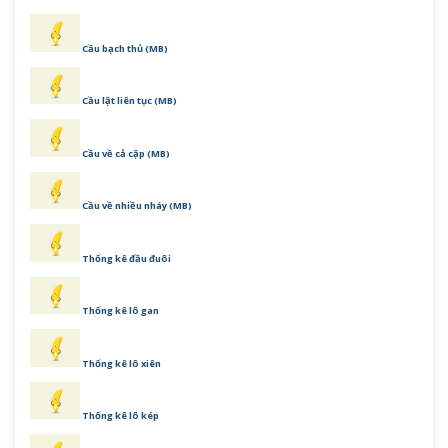
Cầu bạch thủ (MB)
Cầu lật liên tục (MB)
Cầu về cả cặp (MB)
Cầu về nhiều nháy (MB)
Thống kê đầu đuôi
Thống kê lô gan
Thống kê lô xiên
Thống kê lô kép