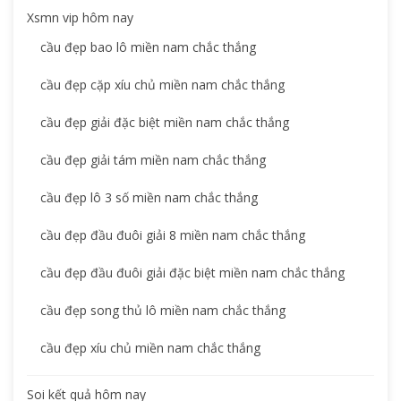
Xsmn vip hôm nay
cầu đẹp bao lô miền nam chắc thắng
cầu đẹp cặp xíu chủ miền nam chắc thắng
cầu đẹp giải đặc biệt miền nam chắc thắng
cầu đẹp giải tám miền nam chắc thắng
cầu đẹp lô 3 số miền nam chắc thắng
cầu đẹp đầu đuôi giải 8 miền nam chắc thắng
cầu đẹp đầu đuôi giải đặc biệt miền nam chắc thắng
cầu đẹp song thủ lô miền nam chắc thắng
cầu đẹp xíu chủ miền nam chắc thắng
Soi kết quả hôm nay