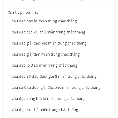
Xsmt vip hôm nay
cầu đẹp bao lô miền trung chắc thắng
cầu đẹp cặp xíu chủ miền trung chắc thắng
cầu đẹp giải đặc biệt miền trung chắc thắng
cầu đẹp giải tám miền trung chắc thắng
cầu đẹp lô 3 số miền trung chắc thắng
cầu đẹp sớ đầu đuôi giải 8 miền trung chắc thắng
cầu sớ đầu đuôi giải đặc biệt miền trung chắc thắng
cầu đẹp song thủ lô miền trung chắc thắng
cầu đẹp xíu chủ miền trung chắc thắng