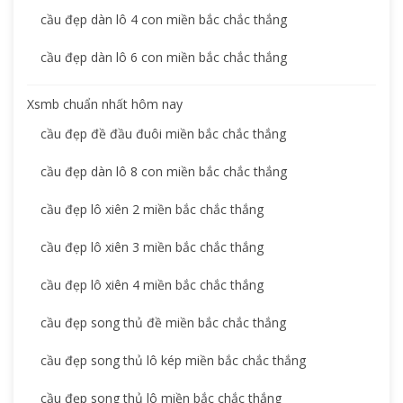
cầu đẹp dàn lô 4 con miền bắc chắc thắng
cầu đẹp dàn lô 6 con miền bắc chắc thắng
Xsmb chuẩn nhất hôm nay
cầu đẹp đề đầu đuôi miền bắc chắc thắng
cầu đẹp dàn lô 8 con miền bắc chắc thắng
cầu đẹp lô xiên 2 miền bắc chắc thắng
cầu đẹp lô xiên 3 miền bắc chắc thắng
cầu đẹp lô xiên 4 miền bắc chắc thắng
cầu đẹp song thủ đề miền bắc chắc thắng
cầu đẹp song thủ lô kép miền bắc chắc thắng
cầu đẹp song thủ lô miền bắc chắc thắng