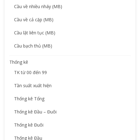
Cầu về nhiều nháy (MB)
Cầu về cả cặp (MB)
Cầu lật liên tục (MB)
Cầu bạch thủ (MB)
Thống kê
TK từ 00 đến 99
Tần suất xuất hiện
Thống kê Tổng
Thống kê Đầu – Đuôi
Thống kê Đuôi
Thống kê Đầu