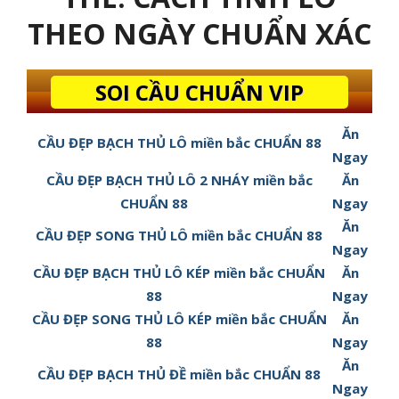
THEO NGÀY CHUẨN XÁC
SOI CẦU CHUẨN VIP
Ăn
CẦU ĐẸP BẠCH THỦ LÔ miền bắc CHUẨN 88
Ngay
CẦU ĐẸP BẠCH THỦ LÔ 2 NHÁY miền bắc
Ăn
CHUẨN 88
Ngay
Ăn
CẦU ĐẸP SONG THỦ LÔ miền bắc CHUẨN 88
Ngay
CẦU ĐẸP BẠCH THỦ LÔ KÉP miền bắc CHUẨN
Ăn
88
Ngay
CẦU ĐẸP SONG THỦ LÔ KÉP miền bắc CHUẨN
Ăn
88
Ngay
Ăn
CẦU ĐẸP BẠCH THỦ ĐỀ miền bắc CHUẨN 88
Ngay