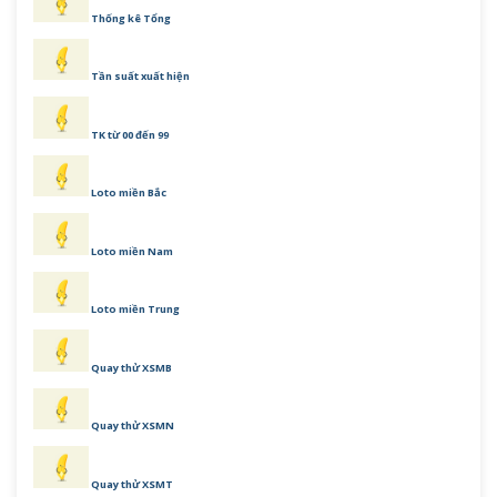
Thống kê Tổng
Tần suất xuất hiện
TK từ 00 đến 99
Loto miền Bắc
Loto miền Nam
Loto miền Trung
Quay thử XSMB
Quay thử XSMN
Quay thử XSMT