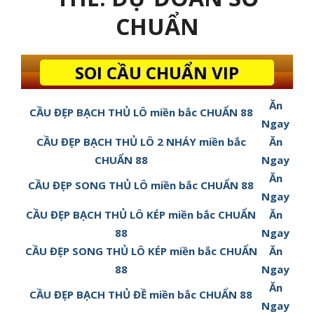
CHUẨN
SOI CẦU CHUẨN VIP
Ăn
CẦU ĐẸP BẠCH THỦ LÔ miền bắc CHUẨN 88
Ngay
CẦU ĐẸP BẠCH THỦ LÔ 2 NHÁY miền bắc
Ăn
CHUẨN 88
Ngay
Ăn
CẦU ĐẸP SONG THỦ LÔ miền bắc CHUẨN 88
Ngay
CẦU ĐẸP BẠCH THỦ LÔ KÉP miền bắc CHUẨN
Ăn
88
Ngay
CẦU ĐẸP SONG THỦ LÔ KÉP miền bắc CHUẨN
Ăn
88
Ngay
Ăn
CẦU ĐẸP BẠCH THỦ ĐỀ miền bắc CHUẨN 88
Ngay