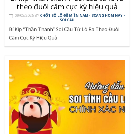
theo đuôi câm cực kỳ hiệu quả
09/05/2026
BY
CHỐT SỐ LÔ ĐỀ MIỀN NAM - 3CANG HOM NAY -
SOI CẦU
Bí Kíp “Thần Thánh” Soi Cầu Từ Lô Ra Theo Đuôi
Câm Cực Kỳ Hiệu Quả