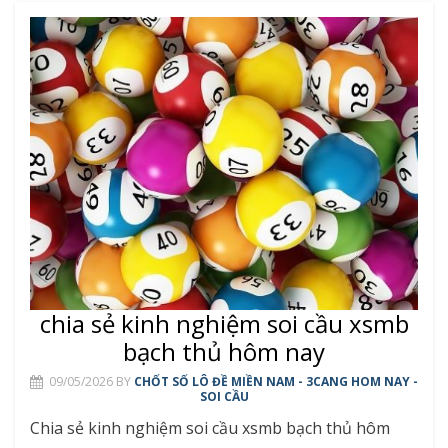
chia sẻ kinh nghiệm soi cầu xsmb
bạch thủ hôm nay
09/05/2026
BY
CHỐT SỐ LÔ ĐỀ MIỀN NAM - 3CANG HOM NAY -
SOI CẦU
Chia sẻ kinh nghiệm soi cầu xsmb bạch thủ hôm