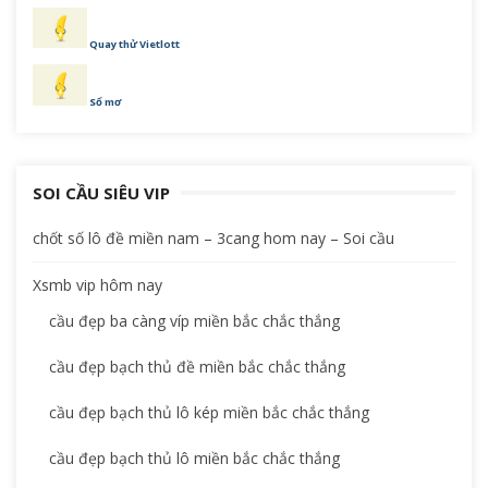
Quay thử Vietlott
Sổ mơ
SOI CẦU SIÊU VIP
chốt số lô đề miền nam – 3cang hom nay – Soi cầu
Xsmb vip hôm nay
cầu đẹp ba càng víp miền bắc chắc thắng
cầu đẹp bạch thủ đề miền bắc chắc thắng
cầu đẹp bạch thủ lô kép miền bắc chắc thắng
cầu đẹp bạch thủ lô miền bắc chắc thắng