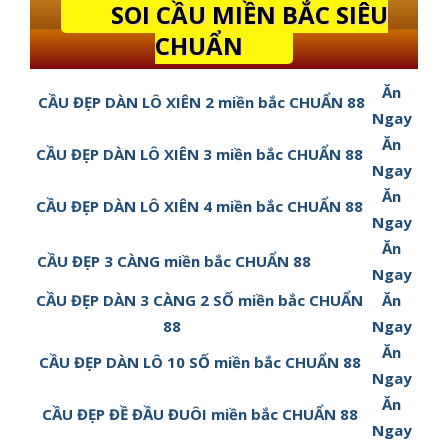
SOI CẦU MIỀN BẮC SIÊU
CHUẨN
Ăn
CẦU ĐẸP DÀN LÔ XIÊN 2 miền bắc CHUẨN 88
Ngay
Ăn
CẦU ĐẸP DÀN LÔ XIÊN 3 miền bắc CHUẨN 88
Ngay
Ăn
CẦU ĐẸP DÀN LÔ XIÊN 4 miền bắc CHUẨN 88
Ngay
Ăn
CẦU ĐẸP 3 CÀNG miền bắc CHUẨN 88
Ngay
CẦU ĐẸP DÀN 3 CÀNG 2 SỐ miền bắc CHUẨN
Ăn
88
Ngay
Ăn
CẦU ĐẸP DÀN LÔ 10 SỐ miền bắc CHUẨN 88
Ngay
Ăn
CẦU ĐẸP ĐỀ ĐẦU ĐUÔI miền bắc CHUẨN 88
Ngay