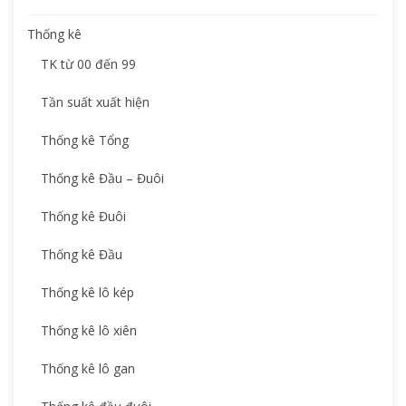
Thống kê
TK từ 00 đến 99
Tần suất xuất hiện
Thống kê Tổng
Thống kê Đầu – Đuôi
Thống kê Đuôi
Thống kê Đầu
Thống kê lô kép
Thống kê lô xiên
Thống kê lô gan