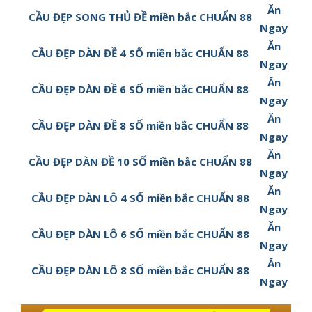
Ăn
CẦU ĐẸP SONG THỦ ĐỀ miền bắc CHUẨN 88
Ngay
Ăn
CẦU ĐẸP DÀN ĐỀ 4 SỐ miền bắc CHUẨN 88
Ngay
Ăn
CẦU ĐẸP DÀN ĐỀ 6 SỐ miền bắc CHUẨN 88
Ngay
Ăn
CẦU ĐẸP DÀN ĐỀ 8 SỐ miền bắc CHUẨN 88
Ngay
Ăn
CẦU ĐẸP DÀN ĐỀ 10 SỐ miền bắc CHUẨN 88
Ngay
Ăn
CẦU ĐẸP DÀN LÔ 4 SỐ miền bắc CHUẨN 88
Ngay
Ăn
CẦU ĐẸP DÀN LÔ 6 SỐ miền bắc CHUẨN 88
Ngay
Ăn
CẦU ĐẸP DÀN LÔ 8 SỐ miền bắc CHUẨN 88
Ngay