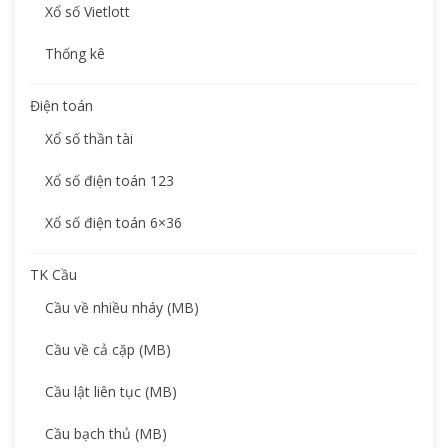
Xổ số Vietlott
Thống kê
Điện toán
Xổ số thần tài
Xổ số điện toán 123
Xổ số điện toán 6×36
TK Cầu
Cầu về nhiều nháy (MB)
Cầu về cả cặp (MB)
Cầu lật liên tục (MB)
Cầu bạch thủ (MB)