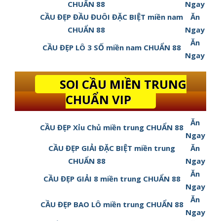
CHUẨN 88
Ngay
CẦU ĐẸP ĐẦU ĐUÔI ĐẶC BIỆT miền nam
Ăn
CHUẨN 88
Ngay
Ăn
CẦU ĐẸP LÔ 3 SỐ miền nam CHUẨN 88
Ngay
SOI CẦU MIỀN TRUNG
CHUẨN VIP
Ăn
CẦU ĐẸP Xỉu Chủ miền trung CHUẨN 88
Ngay
CẦU ĐẸP GIẢI ĐẶC BIỆT miền trung
Ăn
CHUẨN 88
Ngay
Ăn
CẦU ĐẸP GIẢI 8 miền trung CHUẨN 88
Ngay
Ăn
CẦU ĐẸP BAO LÔ miền trung CHUẨN 88
Ngay