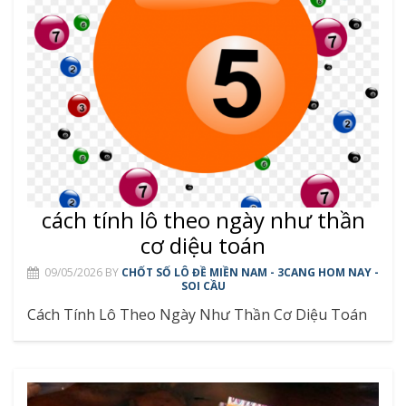
cách tính lô theo ngày như thần
cơ diệu toán
09/05/2026
BY
CHỐT SỐ LÔ ĐỀ MIỀN NAM - 3CANG HOM NAY -
SOI CẦU
Cách Tính Lô Theo Ngày Như Thần Cơ Diệu Toán