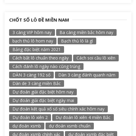
CHỐT SỐ LÔ ĐỀ MIỀN NAM
3 càng VIP hôm nay
Ba càng miền bắc hôm nay
bạch thủ lô hom nay
Bạch thủ lô là gì
Bảng đặc biệt năm 2021
Cách bắt lô chuẩn theo ngày
Cách soi cầu lô xiên
Cách đánh lô ngày nào cũng trúng
DÀN 3 càng 192 số
Dàn 3 càng đánh quanh năm
Dàn de 3 càng miền Bắc
Dự đoán giải đặc biệt hôm nay
Dự đoán giải đặc biệt ngày mai
Dự đoán kết quả xổ số siêu chính xác hôm nay
Dự đoán lô xiên 2
Dự đoán lô xiên 4 miền Bắc
dự đoán xsmb
dự đoán xsmb chuẩn
dự đoán xsmb chính xác
dự đoán xsmb đặc biệt