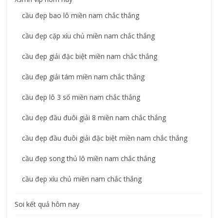
cầu đẹp bao lô miền nam chắc thắng
cầu đẹp cặp xíu chủ miền nam chắc thắng
cầu đẹp giải đặc biệt miền nam chắc thắng
cầu đẹp giải tám miền nam chắc thắng
cầu đẹp lô 3 số miền nam chắc thắng
cầu đẹp đầu đuôi giải 8 miền nam chắc thắng
cầu đẹp đầu đuôi giải đặc biệt miền nam chắc thắng
cầu đẹp song thủ lô miền nam chắc thắng
cầu đẹp xíu chủ miền nam chắc thắng
Soi kết quả hôm nay