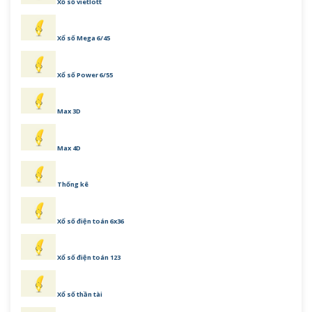
Xổ số vietlott
Xổ số Mega 6/45
Xổ số Power 6/55
Max 3D
Max 4D
Thống kê
Xổ số điện toán 6x36
Xổ số điện toán 123
Xổ số thần tài