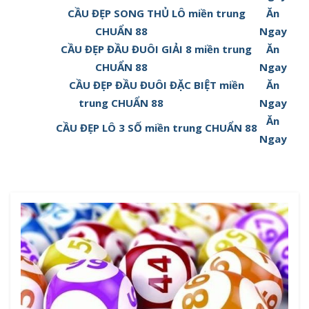
CẦU ĐẸP SONG THỦ LÔ miền trung
Ăn
CHUẨN 88
Ngay
CẦU ĐẸP ĐẦU ĐUÔI GIẢI 8 miền trung
Ăn
CHUẨN 88
Ngay
CẦU ĐẸP ĐẦU ĐUÔI ĐẶC BIỆT miền
Ăn
trung CHUẨN 88
Ngay
Ăn
CẦU ĐẸP LÔ 3 SỐ miền trung CHUẨN 88
Ngay