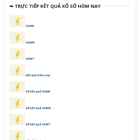
➥ TRỰC TIẾP KẾT QUẢ XỔ SỐ HÔM NAY
XSMB
XSMN
XSMT
Kết quả hôm nay
Sổ kết quả XSMB
Sổ kết quả XSMN
Sổ kết quả XSMT