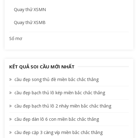
‪Quay thử XSMN
‪Quay thử XSMB
Sổ mơ
KẾT QUẢ SOI CẦU MỚI NHẤT
cầu đẹp song thủ đề miền bắc chắc thắng
cầu đẹp bạch thủ lô kép miền bắc chắc thắng
cầu đẹp bạch thủ lô 2 nháy miền bắc chắc thắng
cầu đẹp dàn lô 6 con miền bắc chắc thắng
cầu đẹp cặp 3 càng víp miền bắc chắc thắng