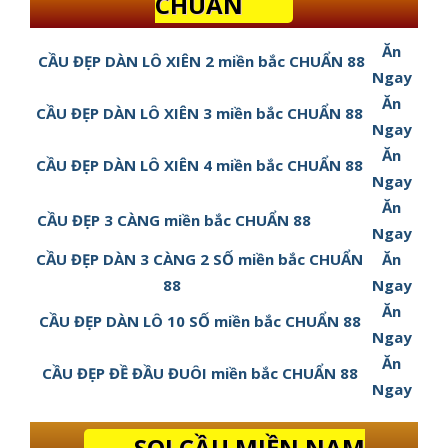
CHUẨN
Ăn
CẦU ĐẸP DÀN LÔ XIÊN 2 miền bắc CHUẨN 88
Ngay
Ăn
CẦU ĐẸP DÀN LÔ XIÊN 3 miền bắc CHUẨN 88
Ngay
Ăn
CẦU ĐẸP DÀN LÔ XIÊN 4 miền bắc CHUẨN 88
Ngay
Ăn
CẦU ĐẸP 3 CÀNG miền bắc CHUẨN 88
Ngay
CẦU ĐẸP DÀN 3 CÀNG 2 SỐ miền bắc CHUẨN
Ăn
88
Ngay
Ăn
CẦU ĐẸP DÀN LÔ 10 SỐ miền bắc CHUẨN 88
Ngay
Ăn
CẦU ĐẸP ĐỀ ĐẦU ĐUÔI miền bắc CHUẨN 88
Ngay
SOI CẦU MIỀN NAM