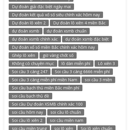
Dự đoán giải đặc biệt ngày mai
Dự đoán kết quả xổ số siêu chính xác hôm nay
Dự đoán lô xiên 2
Dự đoán lô xiên 4 miền Bắc
dự đoán xsmb
dự đoán xsmb chuẩn
dự đoán xsmb chính xác
dự đoán xsmb đặc biệt
Dự đoán xổ số miền Bắc chính xác hôm nay
Ghép lô xiên
giờ vàng chốt số
Không có chuyên mục
lô dàn miễn phí
Lô xiên 3
Soi cầu 3 càng 247
Soi cầu 3 càng 6666 miễn phí
Soi cầu 3 càng miễn phí miền Nam
soi cầu 3 miền
Soi cầu bạch thủ miền Bắc miễn phí
soi cầu bạch thủ đề
Soi cầu Dự đoán XSMB chính xác 100
soi cầu hôm nay
soi cầu lô chuẩn
Soi cầu lô xiên 2
soi cầu miền nam
soi cầu miền trung
soi lô xiên
Soi lô xiên chuẩn