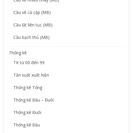
Cầu về cả cặp (MB)
Cầu lật liên tục (MB)
Cầu bạch thủ (MB)
Thống kê
TK từ 00 đến 99
Tần suất xuất hiện
Thống kê Tổng
Thống kê Đầu – Đuôi
Thống kê Đuôi
Thống kê Đầu