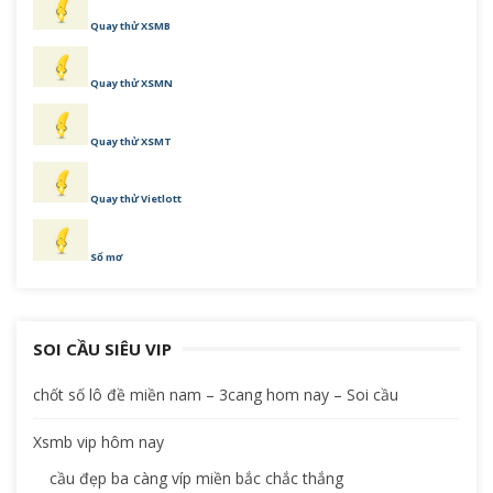
Quay thử XSMB
Quay thử XSMN
Quay thử XSMT
Quay thử Vietlott
Sổ mơ
SOI CẦU SIÊU VIP
chốt số lô đề miền nam – 3cang hom nay – Soi cầu
Xsmb vip hôm nay
cầu đẹp ba càng víp miền bắc chắc thắng