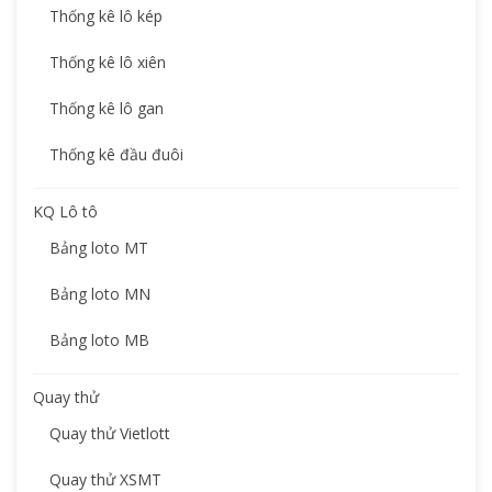
Thống kê lô kép
Thống kê lô xiên
Thống kê lô gan
Thống kê đầu đuôi
KQ Lô tô
Bảng loto MT
Bảng loto MN
Bảng loto MB
‪Quay thử
‪Quay thử Vietlott
‪Quay thử XSMT