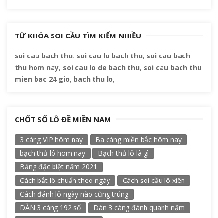
TỪ KHÓA SOI CẦU TÌM KIẾM NHIỀU
soi cau bach thu
,
soi cau lo bach thu
,
soi cau bach
thu hom nay
,
soi cau lo de bach thu
,
soi cau bach thu
mien bac 24 gio
,
bach thu lo
,
CHỐT SỐ LÔ ĐỀ MIỀN NAM
3 càng VIP hôm nay
Ba càng miền bắc hôm nay
bạch thủ lô hom nay
Bạch thủ lô là gì
Bảng đặc biệt năm 2021
Cách bắt lô chuẩn theo ngày
Cách soi cầu lô xiên
Cách đánh lô ngày nào cũng trúng
DÀN 3 càng 192 số
Dàn 3 càng đánh quanh năm