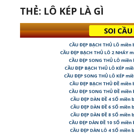
THẺ:
LÔ KÉP LÀ GÌ
SOI CẦU
CẦU ĐẸP BẠCH THỦ LÔ miền 
CẦU ĐẸP BẠCH THỦ LÔ 2 NHÁY m
CẦU ĐẸP SONG THỦ LÔ miền 
CẦU ĐẸP BẠCH THỦ LÔ KÉP miề
CẦU ĐẸP SONG THỦ LÔ KÉP miề
CẦU ĐẸP BẠCH THỦ ĐỀ miền 
CẦU ĐẸP SONG THỦ ĐỀ miền 
CẦU ĐẸP DÀN ĐỀ 4 SỐ miền 
CẦU ĐẸP DÀN ĐỀ 6 SỐ miền 
CẦU ĐẸP DÀN ĐỀ 8 SỐ miền 
CẦU ĐẸP DÀN ĐỀ 10 SỐ miền
CẦU ĐẸP DÀN LÔ 4 SỐ miền 