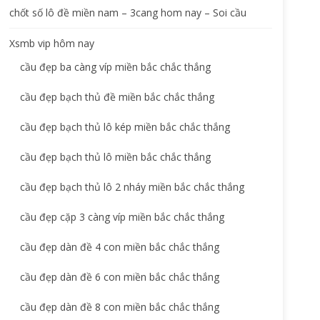
chốt số lô đề miền nam – 3cang hom nay – Soi cầu
Xsmb vip hôm nay
cầu đẹp ba càng víp miền bắc chắc thắng
cầu đẹp bạch thủ đề miền bắc chắc thắng
cầu đẹp bạch thủ lô kép miền bắc chắc thắng
cầu đẹp bạch thủ lô miền bắc chắc thắng
cầu đẹp bạch thủ lô 2 nháy miền bắc chắc thắng
cầu đẹp cặp 3 càng víp miền bắc chắc thắng
cầu đẹp dàn đề 4 con miền bắc chắc thắng
cầu đẹp dàn đề 6 con miền bắc chắc thắng
cầu đẹp dàn đề 8 con miền bắc chắc thắng