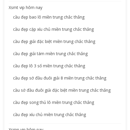
Xsmt vip hôm nay
cầu đẹp bao lô miền trung chắc thắng
cầu đẹp cặp xíu chủ miền trung chắc thắng
cầu đẹp giải đặc biệt miền trung chắc thắng
cầu đẹp giải tám miền trung chắc thắng
cầu đẹp lô 3 số miền trung chắc thắng
cầu đẹp sớ đầu đuôi giải 8 miền trung chắc thắng
cầu sớ đầu đuôi giải đặc biệt miền trung chắc thắng
cầu đẹp song thủ lô miền trung chắc thắng
cầu đẹp xíu chủ miền trung chắc thắng
Xsmn vip hôm nay