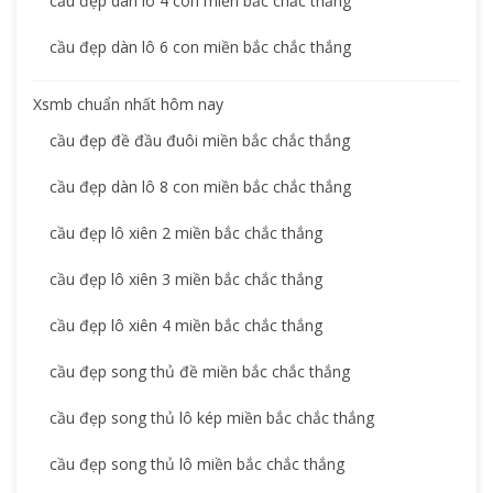
cầu đẹp dàn lô 4 con miền bắc chắc thắng
cầu đẹp dàn lô 6 con miền bắc chắc thắng
Xsmb chuẩn nhất hôm nay
cầu đẹp đề đầu đuôi miền bắc chắc thắng
cầu đẹp dàn lô 8 con miền bắc chắc thắng
cầu đẹp lô xiên 2 miền bắc chắc thắng
cầu đẹp lô xiên 3 miền bắc chắc thắng
cầu đẹp lô xiên 4 miền bắc chắc thắng
cầu đẹp song thủ đề miền bắc chắc thắng
cầu đẹp song thủ lô kép miền bắc chắc thắng
cầu đẹp song thủ lô miền bắc chắc thắng