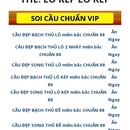
SOI CẦU CHUẨN VIP
Ăn
CẦU ĐẸP BẠCH THỦ LÔ miền bắc CHUẨN 88
Ngay
CẦU ĐẸP BẠCH THỦ LÔ 2 NHÁY miền bắc
Ăn
CHUẨN 88
Ngay
Ăn
CẦU ĐẸP SONG THỦ LÔ miền bắc CHUẨN 88
Ngay
CẦU ĐẸP BẠCH THỦ LÔ KÉP miền bắc CHUẨN
Ăn
88
Ngay
CẦU ĐẸP SONG THỦ LÔ KÉP miền bắc CHUẨN
Ăn
88
Ngay
Ăn
CẦU ĐẸP BẠCH THỦ ĐỀ miền bắc CHUẨN 88
Ngay
Ăn
CẦU ĐẸP SONG THỦ ĐỀ miền bắc CHUẨN 88
Ngay