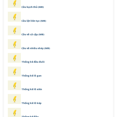
Cầu bạch thủ (MB)
Cầu lật liên tục (MB)
Cầu về cả cặp (MB)
Cầu về nhiều nháy (MB)
Thống kê đầu đuôi
Thống kê lô gan
Thống kê lô xiên
Thống kê lô kép
Thống kê Đầu