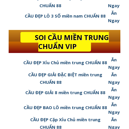
CHUẨN 88
Ngay
Ăn
CẦU ĐẸP LÔ 3 SỐ miền nam CHUẨN 88
Ngay
SOI CẦU MIỀN TRUNG
CHUẨN VIP
Ăn
CẦU ĐẸP Xỉu Chủ miền trung CHUẨN 88
Ngay
CẦU ĐẸP GIẢI ĐẶC BIỆT miền trung
Ăn
CHUẨN 88
Ngay
Ăn
CẦU ĐẸP GIẢI 8 miền trung CHUẨN 88
Ngay
Ăn
CẦU ĐẸP BAO LÔ miền trung CHUẨN 88
Ngay
CẦU ĐẸP Cặp Xỉu Chủ miền trung
Ăn
CHUẨN 88
Ngay