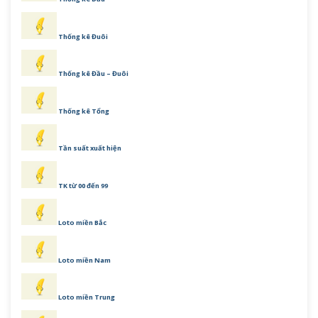
Thống kê Đuôi
Thống kê Đầu – Đuôi
Thống kê Tổng
Tần suất xuất hiện
TK từ 00 đến 99
Loto miền Bắc
Loto miền Nam
Loto miền Trung