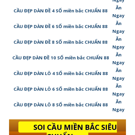
Ăn
CẦU ĐẸP DÀN ĐỀ 4 SỐ miền bắc CHUẨN 88
Ngay
Ăn
CẦU ĐẸP DÀN ĐỀ 6 SỐ miền bắc CHUẨN 88
Ngay
Ăn
CẦU ĐẸP DÀN ĐỀ 8 SỐ miền bắc CHUẨN 88
Ngay
Ăn
CẦU ĐẸP DÀN ĐỀ 10 SỐ miền bắc CHUẨN 88
Ngay
Ăn
CẦU ĐẸP DÀN LÔ 4 SỐ miền bắc CHUẨN 88
Ngay
Ăn
CẦU ĐẸP DÀN LÔ 6 SỐ miền bắc CHUẨN 88
Ngay
Ăn
CẦU ĐẸP DÀN LÔ 8 SỐ miền bắc CHUẨN 88
Ngay
SOI CẦU MIỀN BẮC SIÊU