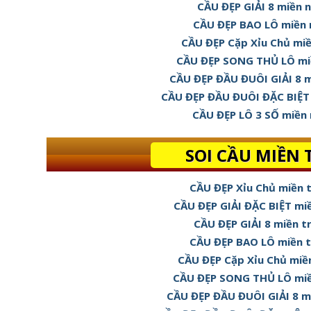
CẦU ĐẸP GIẢI 8 miền
CẦU ĐẸP BAO LÔ miền
CẦU ĐẸP Cặp Xỉu Chủ mi
CẦU ĐẸP SONG THỦ LÔ mi
CẦU ĐẸP ĐẦU ĐUÔI GIẢI 8 
CẦU ĐẸP ĐẦU ĐUÔI ĐẶC BIỆT
CẦU ĐẸP LÔ 3 SỐ miền
SOI CẦU MIỀN
CẦU ĐẸP Xỉu Chủ miền 
CẦU ĐẸP GIẢI ĐẶC BIỆT mi
CẦU ĐẸP GIẢI 8 miền 
CẦU ĐẸP BAO LÔ miền 
CẦU ĐẸP Cặp Xỉu Chủ miề
CẦU ĐẸP SONG THỦ LÔ mi
CẦU ĐẸP ĐẦU ĐUÔI GIẢI 8 m