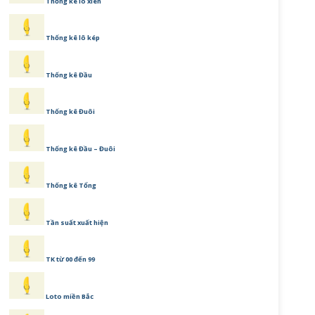
Thống kê lô xiên
Thống kê lô kép
Thống kê Đầu
Thống kê Đuôi
Thống kê Đầu – Đuôi
Thống kê Tổng
Tần suất xuất hiện
TK từ 00 đến 99
Loto miền Bắc