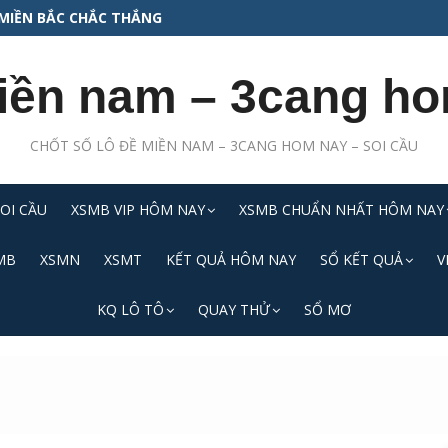
ẮC CHẮC THẮNG
miền nam – 3cang ho
CHỐT SỐ LÔ ĐỀ MIỀN NAM – 3CANG HOM NAY – SOI CẦU
OI CẦU
XSMB VIP HÔM NAY
XSMB CHUẨN NHẤT HÔM NAY
MB
XSMN
XSMT
KẾT QUẢ HÔM NAY
SỔ KẾT QUẢ
V
KQ LÔ TÔ
‪QUAY THỬ
SỔ MƠ