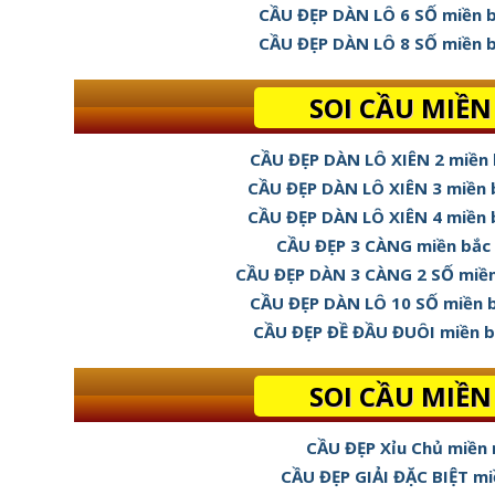
CẦU ĐẸP DÀN LÔ 6 SỐ miền 
CẦU ĐẸP DÀN LÔ 8 SỐ miền 
SOI CẦU MIỀN
CẦU ĐẸP DÀN LÔ XIÊN 2 miền
CẦU ĐẸP DÀN LÔ XIÊN 3 miền
CẦU ĐẸP DÀN LÔ XIÊN 4 miền
CẦU ĐẸP 3 CÀNG miền bắc
CẦU ĐẸP DÀN 3 CÀNG 2 SỐ miề
CẦU ĐẸP DÀN LÔ 10 SỐ miền 
CẦU ĐẸP ĐỀ ĐẦU ĐUÔI miền 
SOI CẦU MIỀ
CẦU ĐẸP Xỉu Chủ miền
CẦU ĐẸP GIẢI ĐẶC BIỆT m