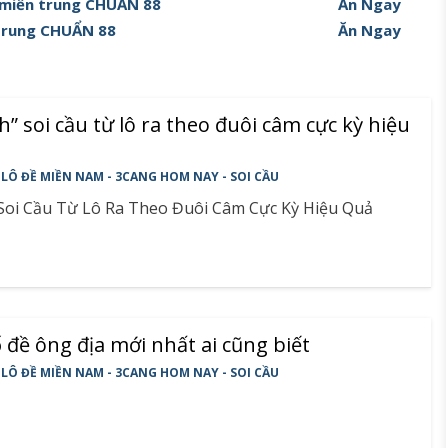
miền trung CHUẨN 88
Ăn Ngay
trung CHUẨN 88
Ăn Ngay
h” soi cầu từ lô ra theo đuôi câm cực kỳ hiệu
LÔ ĐỀ MIỀN NAM - 3CANG HOM NAY - SOI CẦU
 Soi Cầu Từ Lô Ra Theo Đuôi Câm Cực Kỳ Hiệu Quả
ố đề ông địa mới nhất ai cũng biết
LÔ ĐỀ MIỀN NAM - 3CANG HOM NAY - SOI CẦU