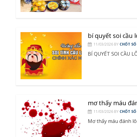
bí quyết soi cầu 
11/03/2026
BY
CHỐT SỐ 
BÍ QUYẾT SOI CẦU L
mơ thấy máu đánh
11/03/2026
BY
CHỐT SỐ 
Mơ thấy máu đánh lô 