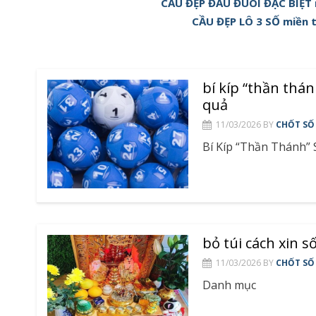
CẦU ĐẸP ĐẦU ĐUÔI ĐẶC BIỆT 
CẦU ĐẸP LÔ 3 SỐ miền 
bí kíp “thần thán
quả
11/03/2026
BY
CHỐT SỐ 
Bí Kíp “Thần Thánh”
bỏ túi cách xin s
11/03/2026
BY
CHỐT SỐ 
Danh mục