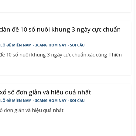
dàn đề 10 số nuôi khung 3 ngày cực chuẩn
LÔ ĐỀ MIỀN NAM - 3CANG HOM NAY - SOI CẦU
đề 10 số nuôi khung 3 ngày cực chuẩn xác cùng Thiên
ổ số đơn giản và hiệu quả nhất
LÔ ĐỀ MIỀN NAM - 3CANG HOM NAY - SOI CẦU
 đơn giản và hiệu quả nhất