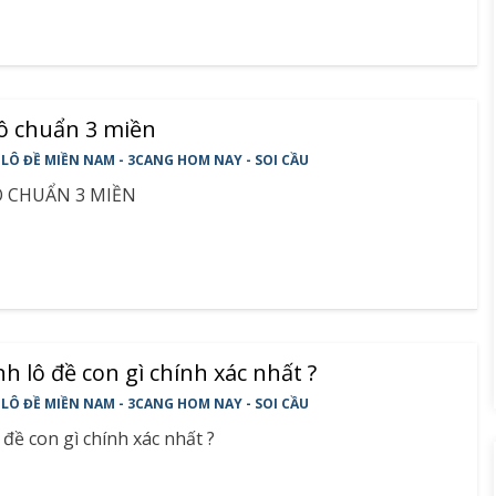
lô chuẩn 3 miền
LÔ ĐỀ MIỀN NAM - 3CANG HOM NAY - SOI CẦU
Ô CHUẨN 3 MIỀN
 lô đề con gì chính xác nhất ?
LÔ ĐỀ MIỀN NAM - 3CANG HOM NAY - SOI CẦU
đề con gì chính xác nhất ?