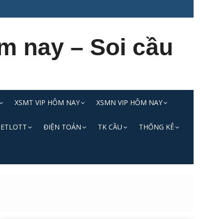
m nay – Soi cầu
XSMT VIP HÔM NAY
XSMN VIP HÔM NAY
IETLOTT
ĐIỆN TOÁN
TK CẦU
THỐNG KÊ