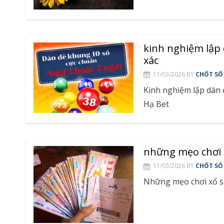
kinh nghiệm lập 
xác
11/03/2026
BY
CHỐT SỐ 
Kinh nghiệm lập dàn 
Hạ Bet
những mẹo chơi x
11/03/2026
BY
CHỐT SỐ 
Những mẹo chơi xổ số