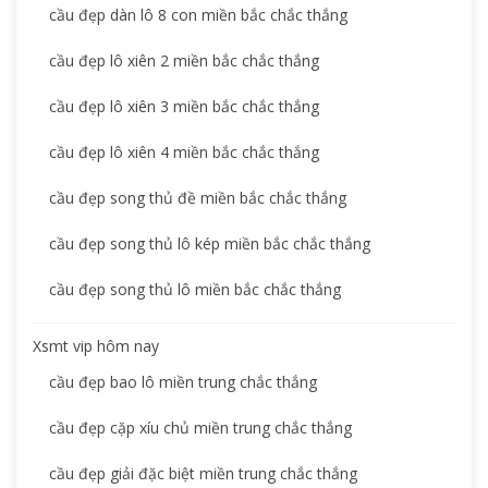
cầu đẹp dàn lô 8 con miền bắc chắc thắng
cầu đẹp lô xiên 2 miền bắc chắc thắng
cầu đẹp lô xiên 3 miền bắc chắc thắng
cầu đẹp lô xiên 4 miền bắc chắc thắng
cầu đẹp song thủ đề miền bắc chắc thắng
cầu đẹp song thủ lô kép miền bắc chắc thắng
cầu đẹp song thủ lô miền bắc chắc thắng
Xsmt vip hôm nay
cầu đẹp bao lô miền trung chắc thắng
cầu đẹp cặp xíu chủ miền trung chắc thắng
cầu đẹp giải đặc biệt miền trung chắc thắng