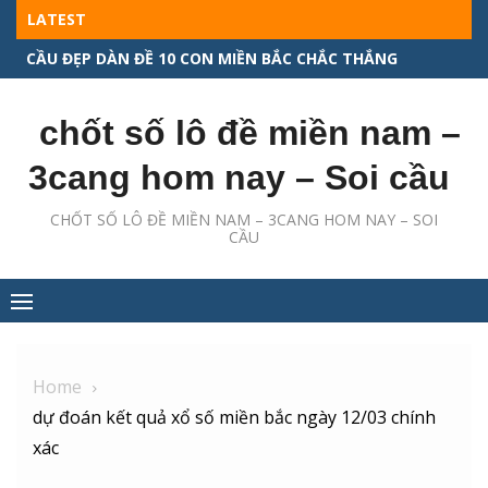
Skip
LATEST
to
CẦU ĐẸP DÀN ĐỀ 10 CON MIỀN BẮC CHẮC THẮNG
content
chốt số lô đề miền nam –
3cang hom nay – Soi cầu
CHỐT SỐ LÔ ĐỀ MIỀN NAM – 3CANG HOM NAY – SOI
CẦU
Home
dự đoán kết quả xổ số miền bắc ngày 12/03 chính
xác