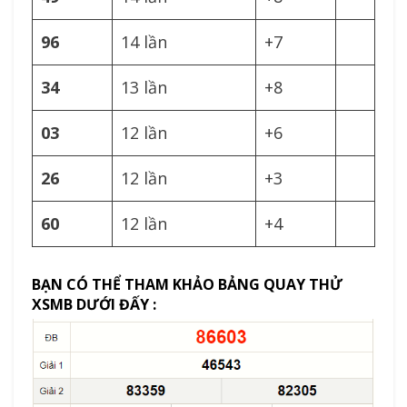
96
14 lần
+7
34
13 lần
+8
03
12 lần
+6
26
12 lần
+3
60
12 lần
+4
BẠN CÓ THỂ THAM KHẢO BẢNG QUAY THỬ
XSMB DƯỚI ĐẤY :