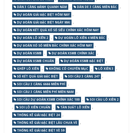
,
,
DÀN 3 CÀNG ĐÁNH QUANH NĂM
DÀN DE 3 CÀNG MIỀN BẮC
,
DỰ ĐOÁN GIẢI ĐẶC BIỆT HÔM NAY
,
DỰ ĐOÁN GIẢI ĐẶC BIỆT NGÀY MAI
,
DỰ ĐOÁN KẾT QUẢ XỔ SỐ SIÊU CHÍNH XÁC HÔM NAY
,
,
DỰ ĐOÁN LÔ XIÊN 2
DỰ ĐOÁN LÔ XIÊN 4 MIỀN BẮC
,
DỰ ĐOÁN XỔ SỐ MIỀN BẮC CHÍNH XÁC HÔM NAY
,
,
DỰ ĐOÁN XSMB
DỰ ĐOÁN XSMB CHÍNH XÁC
,
,
DỰ ĐOÁN XSMB CHUẨN
DỰ ĐOÁN XSMB ĐẶC BIỆT
,
,
,
GHÉP LÔ XIÊN
KHÔNG CÓ CHUYÊN MỤC
LÔ XIÊN 3
,
,
SỐ KẾT QUẢ GIẢI ĐẶC BIỆT
SOI CẦU 3 CÀNG 247
,
SOI CẦU 3 CÀNG 6666 MIỄN PHÍ
,
SOI CẦU 3 CÀNG MIỄN PHÍ MIỀN NAM
,
SOI CẦU DỰ ĐOÁN XSMB CHÍNH XÁC 100
SOI CẦU LÔ XIÊN 2
,
,
,
SOI LÔ XIÊN CHUẨN
TẦN SUẤT LÔ XIÊN
,
THỐNG KÊ GIẢI ĐẶC BIỆT 24
,
THỐNG KÊ GIẢI ĐẶC BIỆT LÂU CHƯA VỀ
THỐNG KÊ GIẢI ĐẶC BIỆT VỀ 59