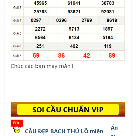
Chúc các bạn may mắn !
SOI CẦU CHUẨN VIP
Ăn
CẦU ĐẸP BẠCH THỦ LÔ miền