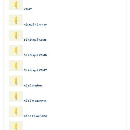
XSMT
Kết quả hôm nay
Sổ kết quả XSMB
Sổ kết quả XSMN
Sổ kết quả XSMT
Xổ số vietlott
Xổ số Mega 6/45
Xổ số Power 6/55