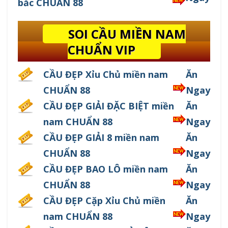
bắc CHUẨN 88
SOI CẦU MIỀN NAM
CHUẨN VIP
CẦU ĐẸP Xỉu Chủ miền nam
Ăn
CHUẨN 88
Ngay
CẦU ĐẸP GIẢI ĐẶC BIỆT miền
Ăn
nam CHUẨN 88
Ngay
CẦU ĐẸP GIẢI 8 miền nam
Ăn
CHUẨN 88
Ngay
CẦU ĐẸP BAO LÔ miền nam
Ăn
CHUẨN 88
Ngay
CẦU ĐẸP Cặp Xỉu Chủ miền
Ăn
nam CHUẨN 88
Ngay