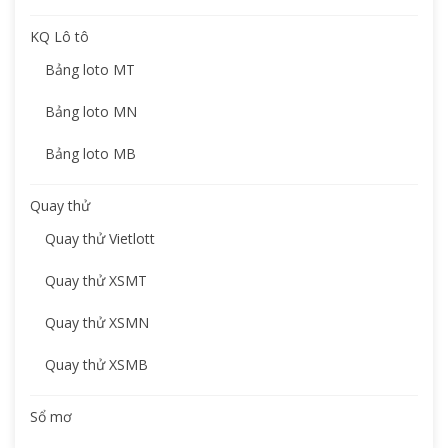
KQ Lô tô
Bảng loto MT
Bảng loto MN
Bảng loto MB
‪Quay thử
‪Quay thử Vietlott
‪Quay thử XSMT
‪Quay thử XSMN
‪Quay thử XSMB
Sổ mơ