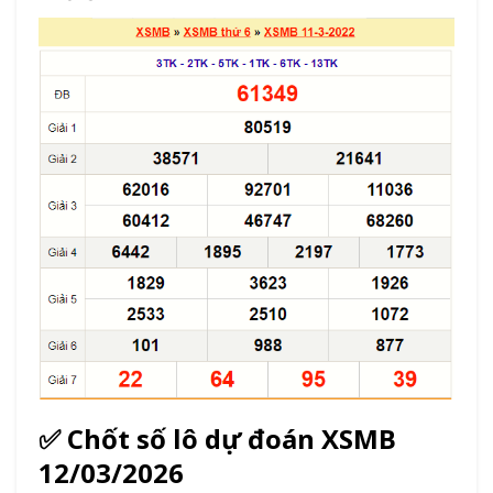
✅ Chốt số lô dự đoán XSMB
12/03/2026