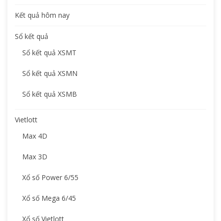
Kết quả hôm nay
Sổ kết quả
Sổ kết quả XSMT
Sổ kết quả XSMN
Sổ kết quả XSMB
Vietlott
Max 4D
Max 3D
Xổ số Power 6/55
Xổ số Mega 6/45
Xổ số Vietlott