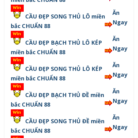
Ăn
CẦU ĐẸP SONG THỦ LÔ miền
Ngay
bắc CHUẨN 88
Ăn
CẦU ĐẸP BẠCH THỦ LÔ KÉP
Ngay
miền bắc CHUẨN 88
Ăn
CẦU ĐẸP SONG THỦ LÔ KÉP
Ngay
miền bắc CHUẨN 88
Ăn
CẦU ĐẸP BẠCH THỦ ĐỀ miền
Ngay
bắc CHUẨN 88
Ăn
CẦU ĐẸP SONG THỦ ĐỀ miền
Ngay
bắc CHUẨN 88