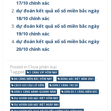
17/10 chính xác
dự đoán kết quả xổ số miền bắc ngày
18/10 chính xác
dự đoán kết quả xổ số miền bắc ngày
19/10 chính xác
dự đoán kết quả xổ số miền bắc ngày
20/10 chính xác
Posted in Chưa phân loại
Tagged
,
3 CÀNG VIP HÔM NAY
,
,
BA CÀNG MIỀN BẮC HÔM NAY
BẢNG ĐẶC BIỆT NĂM 2021
,
,
CÁCH SOI CẦU LÔ XIÊN
DÀN 3 CÀNG 192 SỐ
,
,
DÀN 3 CÀNG ĐÁNH QUANH NĂM
DÀN DE 3 CÀNG MIỀN BẮC
,
DỰ ĐOÁN GIẢI ĐẶC BIỆT HÔM NAY
,
DỰ ĐOÁN GIẢI ĐẶC BIỆT NGÀY MAI
,
DỰ ĐOÁN KẾT QUẢ XỔ SỐ SIÊU CHÍNH XÁC HÔM NAY