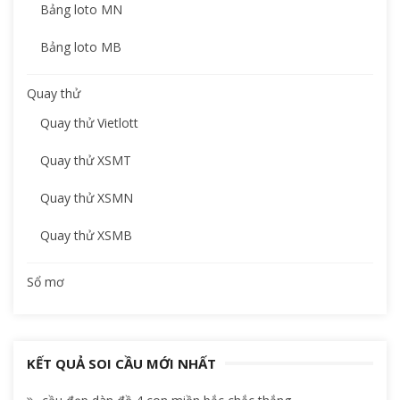
Bảng loto MN
Bảng loto MB
‪Quay thử
‪Quay thử Vietlott
‪Quay thử XSMT
‪Quay thử XSMN
‪Quay thử XSMB
Sổ mơ
KẾT QUẢ SOI CẦU MỚI NHẤT