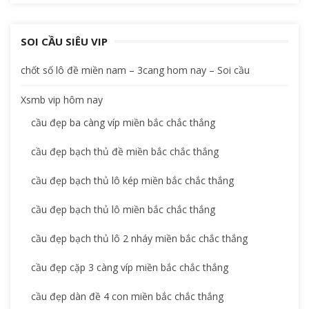
SOI CẦU SIÊU VIP
chốt số lô đề miền nam – 3cang hom nay – Soi cầu
Xsmb vip hôm nay
cầu đẹp ba càng víp miền bắc chắc thắng
cầu đẹp bạch thủ đề miền bắc chắc thắng
cầu đẹp bạch thủ lô kép miền bắc chắc thắng
cầu đẹp bạch thủ lô miền bắc chắc thắng
cầu đẹp bạch thủ lô 2 nháy miền bắc chắc thắng
cầu đẹp cặp 3 càng víp miền bắc chắc thắng
cầu đẹp dàn đề 4 con miền bắc chắc thắng