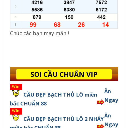
Chúc các bạn may mắn !
SOI CẦU CHUẨN VIP
Ăn
CẦU ĐẸP BẠCH THỦ LÔ miền
Ngay
bắc CHUẨN 88
Ăn
CẦU ĐẸP BẠCH THỦ LÔ 2 NHÁY
Ngay
miền bắc CHUẨN 88