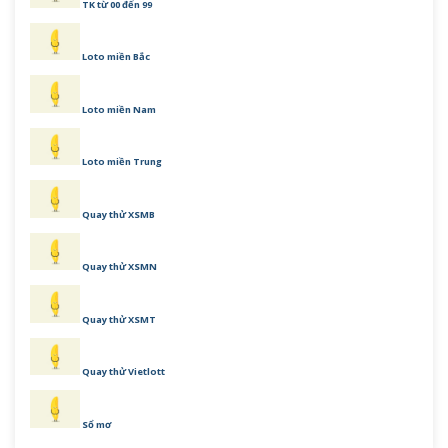
TK từ 00 đến 99
Loto miền Bắc
Loto miền Nam
Loto miền Trung
Quay thử XSMB
Quay thử XSMN
Quay thử XSMT
Quay thử Vietlott
Sổ mơ