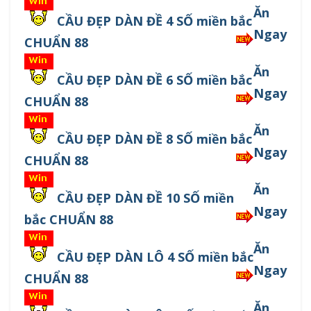
Ăn
CẦU ĐẸP DÀN ĐỀ 4 SỐ miền bắc
Ngay
CHUẨN 88
Ăn
CẦU ĐẸP DÀN ĐỀ 6 SỐ miền bắc
Ngay
CHUẨN 88
Ăn
CẦU ĐẸP DÀN ĐỀ 8 SỐ miền bắc
Ngay
CHUẨN 88
Ăn
CẦU ĐẸP DÀN ĐỀ 10 SỐ miền
Ngay
bắc CHUẨN 88
Ăn
CẦU ĐẸP DÀN LÔ 4 SỐ miền bắc
Ngay
CHUẨN 88
Ăn