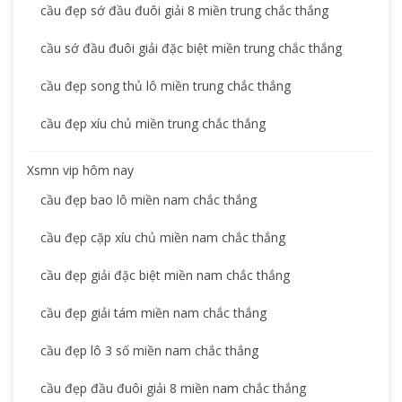
cầu đẹp sớ đầu đuôi giải 8 miền trung chắc thắng
cầu sớ đầu đuôi giải đặc biệt miền trung chắc thắng
cầu đẹp song thủ lô miền trung chắc thắng
cầu đẹp xíu chủ miền trung chắc thắng
Xsmn vip hôm nay
cầu đẹp bao lô miền nam chắc thắng
cầu đẹp cặp xíu chủ miền nam chắc thắng
cầu đẹp giải đặc biệt miền nam chắc thắng
cầu đẹp giải tám miền nam chắc thắng
cầu đẹp lô 3 số miền nam chắc thắng
cầu đẹp đầu đuôi giải 8 miền nam chắc thắng