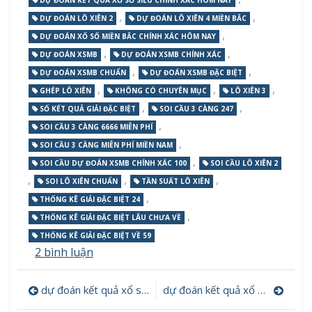
,
,
DỰ ĐOÁN LÔ XIÊN 2
DỰ ĐOÁN LÔ XIÊN 4 MIỀN BẮC
,
DỰ ĐOÁN XỔ SỐ MIỀN BẮC CHÍNH XÁC HÔM NAY
,
,
DỰ ĐOÁN XSMB
DỰ ĐOÁN XSMB CHÍNH XÁC
,
,
DỰ ĐOÁN XSMB CHUẨN
DỰ ĐOÁN XSMB ĐẶC BIỆT
,
,
,
GHÉP LÔ XIÊN
KHÔNG CÓ CHUYÊN MỤC
LÔ XIÊN 3
,
,
SỐ KẾT QUẢ GIẢI ĐẶC BIỆT
SOI CẦU 3 CÀNG 247
,
SOI CẦU 3 CÀNG 6666 MIỄN PHÍ
,
SOI CẦU 3 CÀNG MIỄN PHÍ MIỀN NAM
,
SOI CẦU DỰ ĐOÁN XSMB CHÍNH XÁC 100
SOI CẦU LÔ XIÊN 2
,
,
,
SOI LÔ XIÊN CHUẨN
TẦN SUẤT LÔ XIÊN
,
THỐNG KÊ GIẢI ĐẶC BIỆT 24
,
THỐNG KÊ GIẢI ĐẶC BIỆT LÂU CHƯA VỀ
THỐNG KÊ GIẢI ĐẶC BIỆT VỀ 59
ở
2 bình luận
dự
đoán
Điều
dự đoán kết quả xổ số miền bắc ngày 18/01 chính xác
dự đoán kết quả xổ số miền bắc ngày 21/11 chính xác
kết
quả