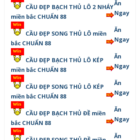
Ăn
CẦU ĐẸP BẠCH THỦ LÔ 2 NHÁY
Ngay
miền bắc CHUẨN 88
Ăn
CẦU ĐẸP SONG THỦ LÔ miền
Ngay
bắc CHUẨN 88
Ăn
CẦU ĐẸP BẠCH THỦ LÔ KÉP
Ngay
miền bắc CHUẨN 88
Ăn
CẦU ĐẸP SONG THỦ LÔ KÉP
Ngay
miền bắc CHUẨN 88
Ăn
CẦU ĐẸP BẠCH THỦ ĐỀ miền
Ngay
bắc CHUẨN 88
Ăn
CẦU ĐẸP SONG THỦ ĐỀ miền