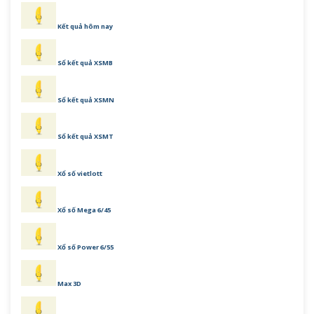
Kết quả hôm nay
Sổ kết quả XSMB
Sổ kết quả XSMN
Sổ kết quả XSMT
Xổ số vietlott
Xổ số Mega 6/45
Xổ số Power 6/55
Max 3D