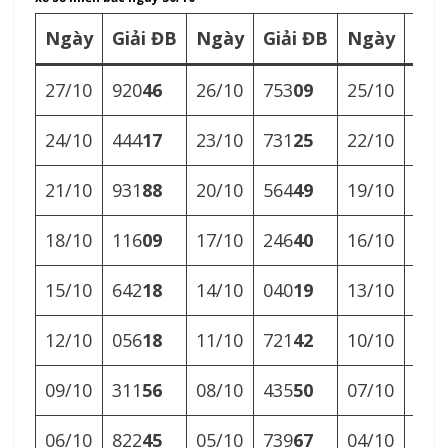
Ngày
Giải ĐB
Ngày
Giải ĐB
Ngày
Giả
27/10
920
46
26/10
753
09
25/10
691
24/10
444
17
23/10
731
25
22/10
566
21/10
931
88
20/10
564
49
19/10
868
18/10
116
09
17/10
246
40
16/10
660
15/10
642
18
14/10
040
19
13/10
495
12/10
056
18
11/10
721
42
10/10
060
09/10
311
56
08/10
435
50
07/10
974
06/10
822
45
05/10
739
67
04/10
457