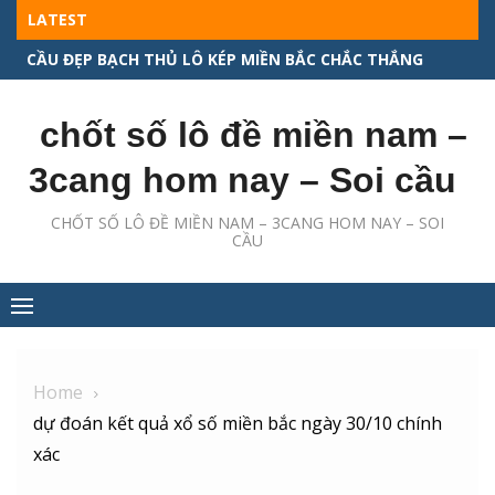
Skip
LATEST
to
CẦU ĐẸP BẠCH THỦ LÔ KÉP MIỀN BẮC CHẮC THẮNG
content
chốt số lô đề miền nam –
3cang hom nay – Soi cầu
CHỐT SỐ LÔ ĐỀ MIỀN NAM – 3CANG HOM NAY – SOI
CẦU
Home
dự đoán kết quả xổ số miền bắc ngày 30/10 chính
xác