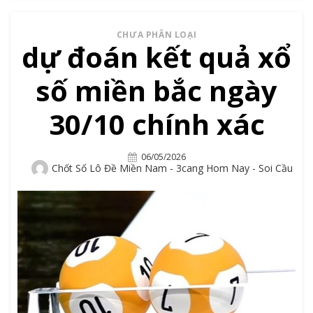
CHƯA PHÂN LOẠI
dự đoán kết quả xổ
số miền bắc ngày
30/10 chính xác
Posted
06/05/2026
Author
On
Chốt Số Lô Đề Miền Nam - 3cang Hom Nay - Soi Cầu