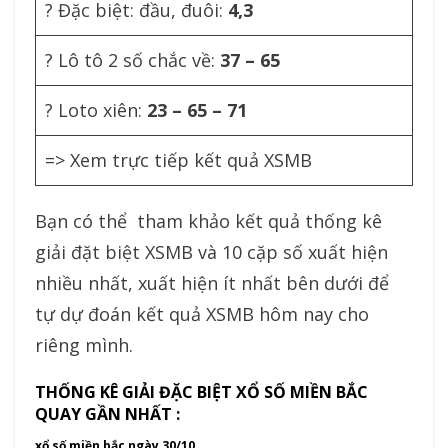
? Đặc biệt: đầu, đuôi:
4,3
? Lô tô 2 số chắc về:
37 – 65
? Loto xiên:
23 – 65 – 71
=> Xem trực tiếp kết quả XSMB
Bạn có thể tham khảo kết quả thống kê
giải đặt biệt XSMB và 10 cặp số xuất hiện
nhiều nhất, xuất hiện ít nhất bên dưới để
tự dự đoán kết quả XSMB hôm nay cho
riêng mình.
THỐNG KÊ GIẢI ĐẶC BIỆT XỔ SỐ MIỀN BẮC
QUAY GẦN NHẤT :
xổ số miền bắc ngày 30/10