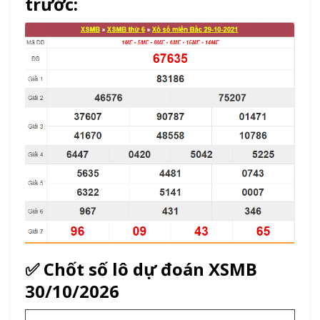
trước:
✅ Chốt số lô dự đoán XSMB
30/10/2026