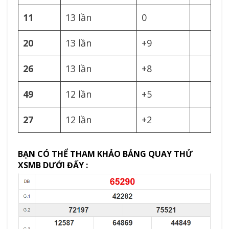
11
13 lần
0
20
13 lần
+9
26
13 lần
+8
49
12 lần
+5
27
12 lần
+2
BẠN CÓ THỂ THAM KHẢO BẢNG QUAY THỬ
XSMB DƯỚI ĐẤY :