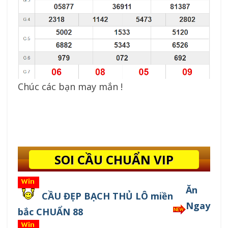
Chúc các bạn may mắn !
SOI CẦU CHUẨN VIP
Ăn
CẦU ĐẸP BẠCH THỦ LÔ miền
Ngay
bắc CHUẨN 88