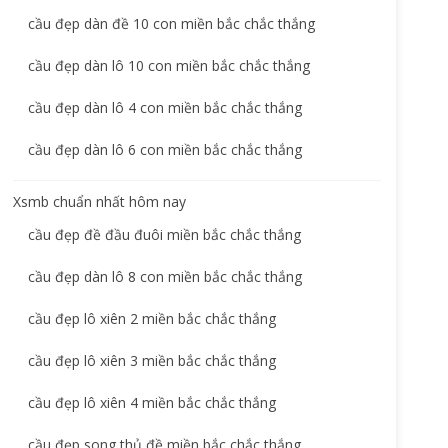
cầu đẹp dàn đề 10 con miền bắc chắc thắng
cầu đẹp dàn lô 10 con miền bắc chắc thắng
cầu đẹp dàn lô 4 con miền bắc chắc thắng
cầu đẹp dàn lô 6 con miền bắc chắc thắng
Xsmb chuẩn nhất hôm nay
cầu đẹp đề đầu đuôi miền bắc chắc thắng
cầu đẹp dàn lô 8 con miền bắc chắc thắng
cầu đẹp lô xiên 2 miền bắc chắc thắng
cầu đẹp lô xiên 3 miền bắc chắc thắng
cầu đẹp lô xiên 4 miền bắc chắc thắng
cầu đẹp song thủ đề miền bắc chắc thắng