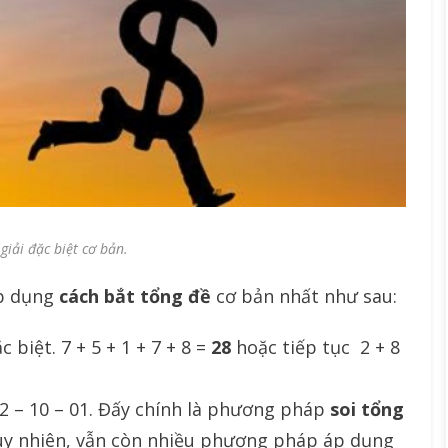
giải đặc biệt cơ bản.
áp dụng
cách
bắt tổng đề
cơ bản nhất như sau:
 biệt. 7 + 5 + 1 + 7 + 8 =
28
hoặc tiếp tục 2 + 8
2 – 10 – 01. Đấy chính là phương pháp
soi tổng
Tuy nhiên, vẫn còn nhiều phương pháp áp dụng