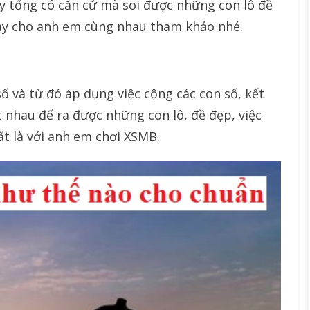
lấy tổng có căn cứ mà soi được những con lô đề
 này cho anh em cùng nhau tham khảo nhé.
ố và từ đó áp dụng việc cộng các con số, kết
c nhau để ra được những con lô, đề đẹp, việc
ất là với anh em chơi XSMB.