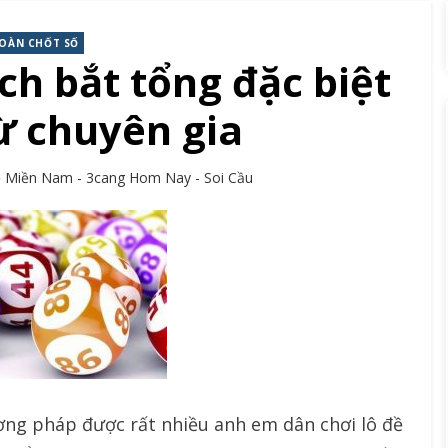
ĐOÀN CHỐT SỐ
ách bắt tổng đặc biệt
ừ chuyên gia
ề Miền Nam - 3cang Hom Nay - Soi Cầu
ng pháp được rất nhiều anh em dân chơi lô đề