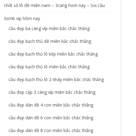
chốt số lô đề miền nam – 3cang hom nay – Soi cầu
Xsmb vip hôm nay
cầu đẹp ba càng víp miền bắc chắc thắng
cầu đẹp bạch thủ đề miền bắc chắc thắng
cầu đẹp bạch thủ lô kép miền bắc chắc thắng
cầu đẹp bạch thủ lô miền bắc chắc thắng
cầu đẹp bạch thủ lô 2 nháy miền bắc chắc thắng
cầu đẹp cặp 3 càng víp miền bắc chắc thắng
cầu đẹp dàn đề 4 con miền bắc chắc thắng
cầu đẹp dàn đề 6 con miền bắc chắc thắng
cầu đẹp dàn đề 8 con miền bắc chắc thắng