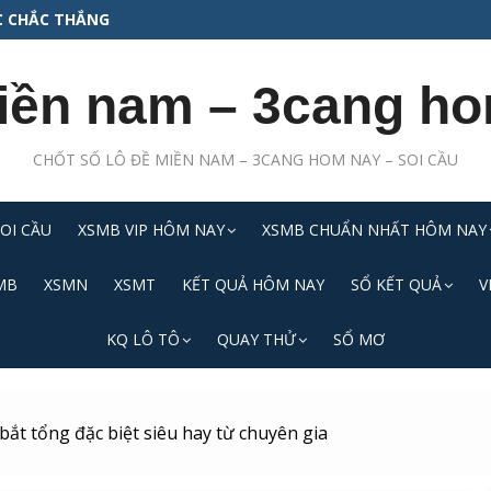
CHẮC THẮNG
miền nam – 3cang ho
CHỐT SỐ LÔ ĐỀ MIỀN NAM – 3CANG HOM NAY – SOI CẦU
OI CẦU
XSMB VIP HÔM NAY
XSMB CHUẨN NHẤT HÔM NAY
MB
XSMN
XSMT
KẾT QUẢ HÔM NAY
SỔ KẾT QUẢ
V
KQ LÔ TÔ
‪QUAY THỬ
SỔ MƠ
 bắt tổng đặc biệt siêu hay từ chuyên gia