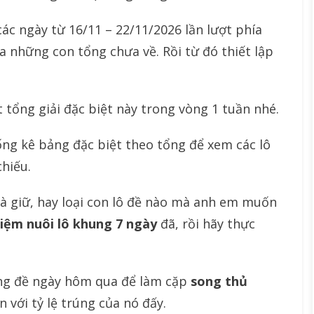
các ngày từ 16/11 – 22/11/2026 lần lượt phía
ra những con tổng chưa về. Rồi từ đó thiết lập
tổng giải đặc biệt này trong vòng 1 tuần nhé.
ng kê bảng đặc biệt theo tổng để xem các lô
hiếu.
 giữ, hay loại con lô đề nào mà anh em muốn
iệm nuôi lô khung 7 ngày
đã, rồi hãy thực
ng đề ngày hôm qua để làm cặp
song thủ
với tỷ lệ trúng của nó đấy.