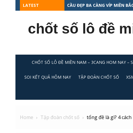
Skip
LATEST
CẦU ĐẸP LÔ XIÊN 3 MIỀN BẮC 
to
content
chốt số lô đề 
CHỐT SỐ LÔ ĐỀ MIỀN NAM – 3CANG HOM NAY – S
SOI KẾT QUẢ HÔM NAY
TẬP ĐOÀN CHỐT SỐ
XS
Home
Tập đoàn chốt số
tổng đề là gì? 4 cách