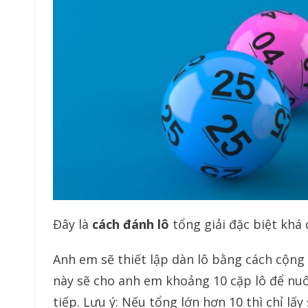
Đây là
cách đánh lô
tổng giải đặc biệt khá 
Anh em sẽ thiết lập dàn lô bằng cách cộng 
này sẽ cho anh em khoảng 10 cặp lô để nuôi
tiếp. Lưu ý: Nếu tổng lớn hơn 10 thì chỉ lấy