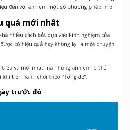
 thiệu đến với anh em một số phương pháp nhé
ệu quả mới nhất
khá nhiều cách bắt dựa vào kinh nghiệm của
t được có hiệu quả hay không lại là một chuyện
êu biểu và mới nhất mà những anh em lô thủ
khi tiến hành chơi theo “Tổng đề”.
gày trước đó